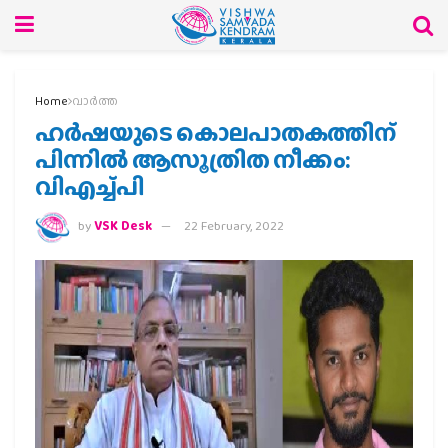
Home
വാര്‍ത്ത
ഹര്‍ഷയുടെ കൊലപാതകത്തിന്
പിന്നില്‍ ആസൂത്രിത നീക്കം:
വിഎച്ച്പി
by
VSK Desk
22 February, 2022