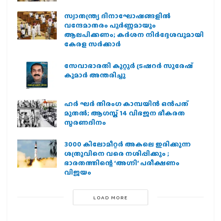
സ്വാതന്ത്ര്യ ദിനാഘോഷങ്ങളിൽ
വന്ദേമാതരം പൂർണ്ണമായും
ആലപിക്കണം; കർശന നിർദ്ദേശവുമായി
കേരള സർക്കാർ
സേവാഭാരതി കുറ്റൂർ ട്രഷറർ സുരേഷ്
കുമാർ അന്തരിച്ചു
ഹര്‍ ഘര്‍ തിരംഗ കാമ്പയിന്‍ ഒന്‍പത്
മുതല്‍; ആഗസ്ത് 14 വിഭജന ഭീകരത
സ്മരണദിനം
3000 കിലോമീറ്റർ അകലെ ഇരിക്കുന്ന
ശത്രുവിനെ വരെ നശിപ്പിക്കും ;
ഭാരതത്തിന്റെ ‘അഗ്നി’ പരീക്ഷണം
വിജയം
LOAD MORE