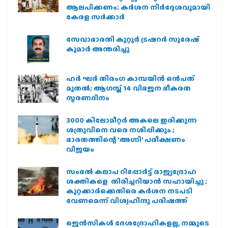
ആലപിക്കണം; കർശന നിർദ്ദേശവുമായി
കേരള സർക്കാർ
സേവാഭാരതി കുറ്റൂർ ട്രഷറർ സുരേഷ്
കുമാർ അന്തരിച്ചു
ഹര്‍ ഘര്‍ തിരംഗ കാമ്പയിന്‍ ഒന്‍പത്
മുതല്‍; ആഗസ്ത് 14 വിഭജന ഭീകരത
സ്മരണദിനം
3000 കിലോമീറ്റർ അകലെ ഇരിക്കുന്ന
ശത്രുവിനെ വരെ നശിപ്പിക്കും ;
ഭാരതത്തിന്റെ ‘അഗ്നി’ പരീക്ഷണം
വിജയം
സംഭൽ കലാപ റിപ്പോർട്ട് രാജ്യദ്രോഹ
ശക്തികളെ തിരിച്ചറിയാൻ സഹായിച്ചു ;
കുറ്റക്കാർക്കെതിരെ കർശന നടപടി
വേണമെന്ന് വിശ്വഹിന്ദു പരിഷത്ത്
ജെന്‍സികള്‍ ദേശദ്രോഹികളല്ല, നമ്മുടെ