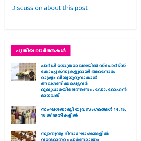
Discussion about this post
പുതിയ വാര്‍ത്തകള്‍
പാര്‍ധി ഗോത്രമേഖലയില്‍ സ്‌പോര്‍ട്‌സ്
കോംപ്ലക്‌സുകളുമായി അമനോര;
രാഷ്ട്രം വിശ്വഗുരുവാകാന്‍
അവഗണിക്കപ്പെട്ടവര്‍
മുഖ്യധാരയിലെത്തണം : ഡോ. മോഹന്‍
ഭാഗവത്
സംഘശതാബ്ദി യുവസംഗമങ്ങള്‍ 14, 15,
16 തീയതികളില്‍
സ്വാതന്ത്ര്യ ദിനാഘോഷങ്ങളിൽ
വന്ദേമാതരം പൂർണ്ണമായും