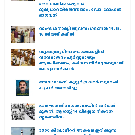
അവഗണിക്കപ്പെട്ടവര്‍
മുഖ്യധാരയിലെത്തണം : ഡോ. മോഹന്‍
ഭാഗവത്
സംഘശതാബ്ദി യുവസംഗമങ്ങള്‍ 14, 15,
16 തീയതികളില്‍
സ്വാതന്ത്ര്യ ദിനാഘോഷങ്ങളിൽ
വന്ദേമാതരം പൂർണ്ണമായും
ആലപിക്കണം; കർശന നിർദ്ദേശവുമായി
കേരള സർക്കാർ
സേവാഭാരതി കുറ്റൂർ ട്രഷറർ സുരേഷ്
കുമാർ അന്തരിച്ചു
ഹര്‍ ഘര്‍ തിരംഗ കാമ്പയിന്‍ ഒന്‍പത്
മുതല്‍; ആഗസ്ത് 14 വിഭജന ഭീകരത
സ്മരണദിനം
3000 കിലോമീറ്റർ അകലെ ഇരിക്കുന്ന