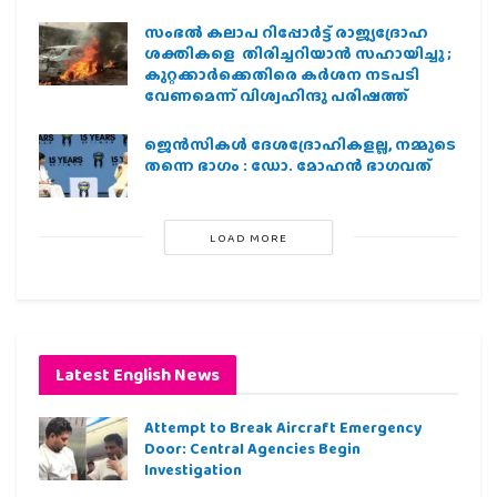
സംഭൽ കലാപ റിപ്പോർട്ട് രാജ്യദ്രോഹ
ശക്തികളെ തിരിച്ചറിയാൻ സഹായിച്ചു ;
കുറ്റക്കാർക്കെതിരെ കർശന നടപടി
വേണമെന്ന് വിശ്വഹിന്ദു പരിഷത്ത്
ജെന്‍സികള്‍ ദേശദ്രോഹികളല്ല, നമ്മുടെ
തന്നെ ഭാഗം : ഡോ. മോഹന്‍ ഭാഗവത്
LOAD MORE
Latest English News
Attempt to Break Aircraft Emergency
Door: Central Agencies Begin
Investigation