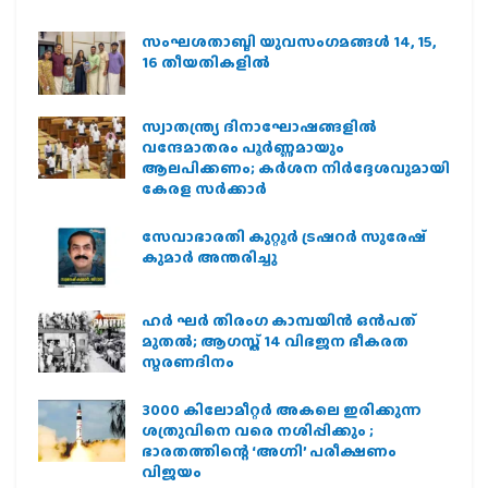
സംഘശതാബ്ദി യുവസംഗമങ്ങള്‍ 14, 15,
16 തീയതികളില്‍
സ്വാതന്ത്ര്യ ദിനാഘോഷങ്ങളിൽ
വന്ദേമാതരം പൂർണ്ണമായും
ആലപിക്കണം; കർശന നിർദ്ദേശവുമായി
കേരള സർക്കാർ
സേവാഭാരതി കുറ്റൂർ ട്രഷറർ സുരേഷ്
കുമാർ അന്തരിച്ചു
ഹര്‍ ഘര്‍ തിരംഗ കാമ്പയിന്‍ ഒന്‍പത്
മുതല്‍; ആഗസ്ത് 14 വിഭജന ഭീകരത
സ്മരണദിനം
3000 കിലോമീറ്റർ അകലെ ഇരിക്കുന്ന
ശത്രുവിനെ വരെ നശിപ്പിക്കും ;
ഭാരതത്തിന്റെ ‘അഗ്നി’ പരീക്ഷണം
വിജയം