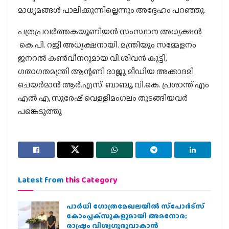
മാധ്യമങ്ങള്‍ പാലിക്കുന്നില്ലെന്നും അദ്ദേഹം പറഞ്ഞു.
പത്രപ്രവര്‍ത്തകയൂണിയന്‍ സംസ്ഥാന അധ്യക്ഷന്‍
കെ.പി. റജി അധ്യക്ഷനായി. മന്ത്രിയും സമ്മേളനം
ജനറല്‍ കണ്‍വീനറുമായ വി.ശിവന്‍ കുട്ടി,
ഗതാഗതമന്ത്രി ആന്റണി രാജു, മീഡിയ അക്കാദമി
ചെയര്‍മാന്‍ ആര്‍.എസ്. ബാബു, വി.കെ. പ്രശാന്ത് എം
എല്‍ എ, സുരേഷ് വെള്ളിമംഗലം തുടങ്ങിയവര്‍
പങ്കെടുത്തു
Latest from
this Category
പാര്‍ധി ഗോത്രമേഖലയില്‍ സ്‌പോര്‍ട്‌സ്
കോംപ്ലക്‌സുകളുമായി അമനോര;
രാഷ്ട്രം വിശ്വഗുരുവാകാന്‍