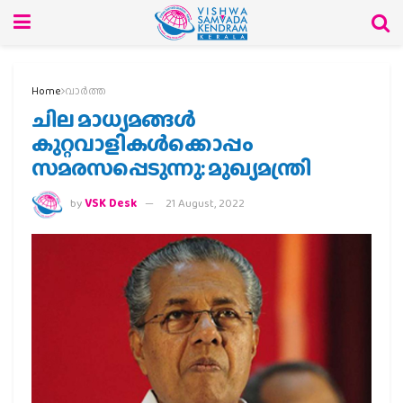
Home
വാര്‍ത്ത
ചില മാധ്യമങ്ങള്‍
കുറ്റവാളികള്‍ക്കൊപ്പം
സമരസപ്പെടുന്നു: മുഖ്യമന്ത്രി
by
VSK Desk
21 August, 2022