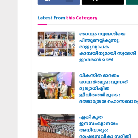
Latest from
this Category
ഞാനും സ്വദേശിയെ
പിന്തുണയ്ക്കുന്നു;
രാജ്യവ്യാപക
കാമ്പയിനുമായി സ്വദേശി
ജാഗരണ്‍ മഞ്ച്
വികസിത ഭാരതം
യാഥാർത്ഥ്യമാവുന്നത്
മൂല്യാധിഷ്ഠിത
ജീവിതത്തിലൂടെ :
ദത്താത്രേയ ഹൊസബാള
ഏകീകൃത
ജനസംഖ്യാനയം
അനിവാര്യം:
രാഷ്ട്രസേവികാ സമിതി