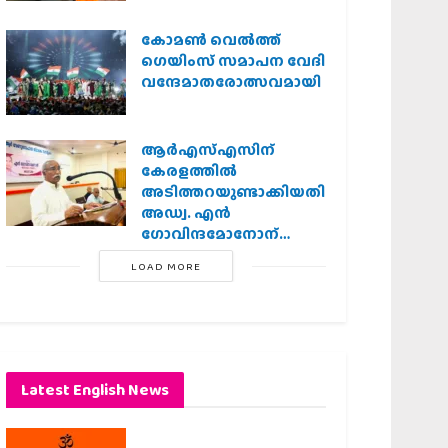
കോമൺ വെൽത്ത്
ഗെയിംസ് സമാപന വേദി
വന്ദേമാതരോത്സവമായി
ആര്‍എസ്എസിന്
കേരളത്തില്‍
അടിത്തറയുണ്ടാക്കിയതില്‍
അഡ്വ. എന്‍
ഗോവിന്ദമോനോന്
പ്രധാന പങ്ക് :എ.
LOAD MORE
ഗോപാലകൃഷ്ണന്‍
Latest English News