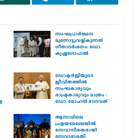
സംഘപ്രാര്‍ത്ഥന
മുന്നോട്ടുവയ്ക്കുന്നത്
ഗീതാദര്‍ശനം: ഡോ.
കൃഷ്ണഗോപാല്‍
ഡോക്ടർജിയുടെ
ജീവിതത്തിൽ
സംഘകാര്യവും
രാഷ്ട്രകാര്യവും മാത്രം :
െ
ഡോ. മോഹൻ ഭാഗവത്
ആസാമിലെ
പ്രളയമേഖലയില്‍
സേവാനിരതരായി
സേവാഭാരതി