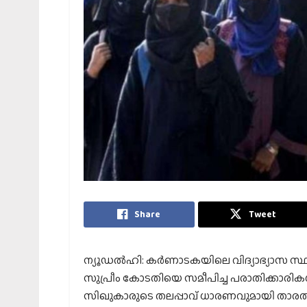
Share
Tweet
ന്യൂഡൽഹി: കർണാടകയിലെ വിദ്യാഭ്യാസ സ്ഥ
സുപ്രീം കോടതിയെ സമീപിച്ച പരാതിക്കാരികൾക്
സിഖുകാരുടെ തലപ്പാവ് ധാരണവുമായി താരതമ്യം ച