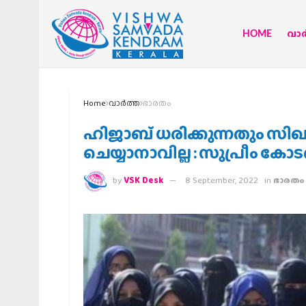
HOME
വാര്
Home
വാര്‍ത്ത
ഭാരതം
ഹിജാബ് ധരിക്കുന്നതും സിഖു
ചെയ്യാനാവില്ല : സുപ്രീം കോ
by
VSK Desk
8 September, 2022
in
ഭാരതം