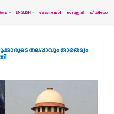
‍ത്ത
ENGLISH
ലേഖനങ്ങള്‍
സംസ്കൃതി
വീഡിയോ
ക്കാരുടെ തലപ്പാവും താരതമ്യം
ടതി