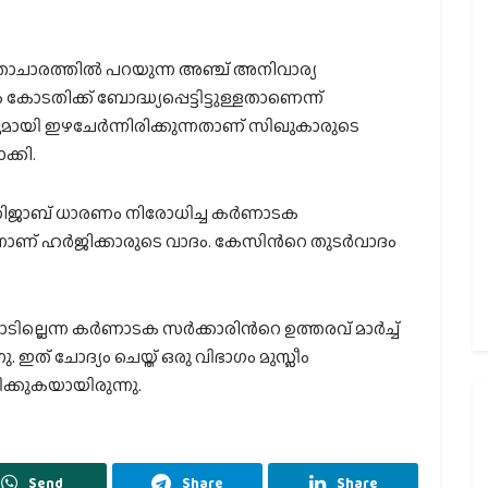
ാചാരത്തിൽ പറയുന്ന അഞ്ച് അനിവാര്യ
ടതിക്ക് ബോദ്ധ്യപ്പെട്ടിട്ടുള്ളതാണെന്ന്
ാരവുമായി ഇഴചേർന്നിരിക്കുന്നതാണ് സിഖുകാരുടെ
ക്കി.
ഹിജാബ് ധാരണം നിരോധിച്ച കർണാടക
്നാണ് ഹർജിക്കാരുടെ വാദം. കേസിന്‍റെ തുടർവാദം
ടില്ലെന്ന കർണാടക സർക്കാരിന്‍റെ ഉത്തരവ് മാർച്ച്
ത് ചോദ്യം ചെയ്ത് ഒരു വിഭാഗം മുസ്ലീം
ക്കുകയായിരുന്നു.
Send
Share
Share