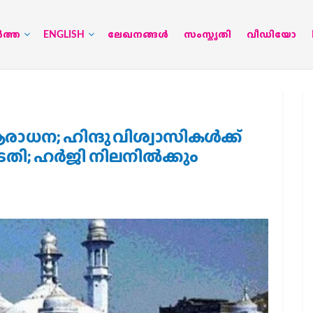
‍ത്ത
ENGLISH
ലേഖനങ്ങള്‍
സംസ്കൃതി
വീഡിയോ
ധന; ഹിന്ദു വിശ്വാസികൾക്ക്
തി; ഹർജി നിലനിൽക്കും