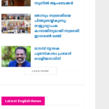
സുനിൽ ആംബേക്കർ
ഞാനും സ്വദേശിയെ
പിന്തുണയ്ക്കുന്നു;
രാജ്യവ്യാപക
കാമ്പയിനുമായി സ്വദേശി
ജാഗരണ്‍ മഞ്ച്
മാടമ്പ് സ്മാരക
പുരസ്‌കാരം പ്രമോദ്
വെളിയനാടിന്
LOAD MORE
Latest English News