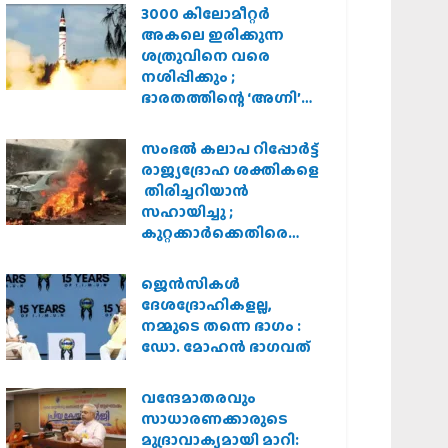
3000 കിലോമീറ്റർ
അകലെ ഇരിക്കുന്ന
ശത്രുവിനെ വരെ
നശിപ്പിക്കും ;
ഭാരതത്തിന്റെ ‘അഗ്നി’
പരീക്ഷണം വിജയം
സംഭൽ കലാപ റിപ്പോർട്ട്
രാജ്യദ്രോഹ ശക്തികളെ
തിരിച്ചറിയാൻ
സഹായിച്ചു ;
കുറ്റക്കാർക്കെതിരെ
കർശന നടപടി
വേണമെന്ന് വിശ്വഹിന്ദു
ജെന്‍സികള്‍
പരിഷത്ത്
ദേശദ്രോഹികളല്ല,
നമ്മുടെ തന്നെ ഭാഗം :
ഡോ. മോഹന്‍ ഭാഗവത്
വന്ദേമാതരവും
സാധാരണക്കാരുടെ
മുദ്രാവാക്യമായി മാറി: