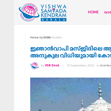
HOME
വാര്
Home
വാര്‍ത്ത
ഭാരതം
ജ്ഞാൻവാപി മസ്ജിദിലെ ആരാ
അനുകൂല വിധിയുമായി കോട
by
VSK Desk
12 September, 2022
in
ഭാരതം