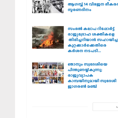
ആഗസ്ത് 14 വിഭജന ഭീക
സ്മരണദിനം
സംഭൽ കലാപ റിപ്പോർട്ട്
രാജ്യദ്രോഹ ശക്തികളെ
തിരിച്ചറിയാൻ സഹായിച്ചു
കുറ്റക്കാർക്കെതിരെ
കർശന നടപടി
വേണമെന്ന് വിശ്വഹിന്ദു
പരിഷത്ത്
ഞാനും സ്വദേശിയെ
പിന്തുണയ്ക്കുന്നു;
രാജ്യവ്യാപക
കാമ്പയിനുമായി സ്വദേശി
ജാഗരണ്‍ മഞ്ച്