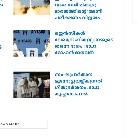
രത
വരെ നശിപ്പിക്കും ;
ഭാരതത്തിന്റെ ‘അഗ്നി’
പരീക്ഷണം വിജയം
ജെന്‍സികള്‍
ദേശദ്രോഹികളല്ല, നമ്മുടെ
 ;
തന്നെ ഭാഗം : ഡോ.
മോഹന്‍ ഭാഗവത്
സംഘപ്രാര്‍ത്ഥന
മുന്നോട്ടുവയ്ക്കുന്നത്
ഗീതാദര്‍ശനം: ഡോ.
കൃഷ്ണഗോപാല്‍
LOAD MORE