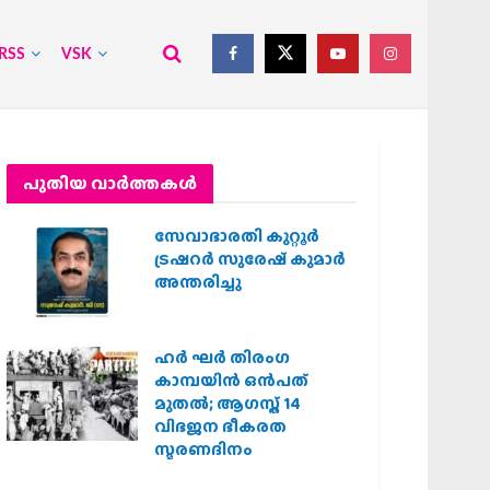
RSS
VSK
പുതിയ വാര്‍ത്തകള്‍
സേവാഭാരതി കുറ്റൂർ
ട്രഷറർ സുരേഷ് കുമാർ
അന്തരിച്ചു
ഹര്‍ ഘര്‍ തിരംഗ
കാമ്പയിന്‍ ഒന്‍പത്
മുതല്‍; ആഗസ്ത് 14
വിഭജന ഭീകരത
സ്മരണദിനം