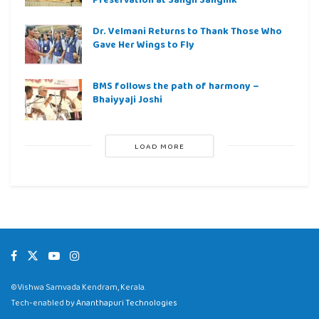
Dr. Velmani Returns to Thank Those Who
Gave Her Wings to Fly
BMS follows the path of harmony –
Bhaiyyaji Joshi
LOAD MORE
©Vishwa Samvada Kendram, Kerala.
Tech-enabled by
Ananthapuri Technologies