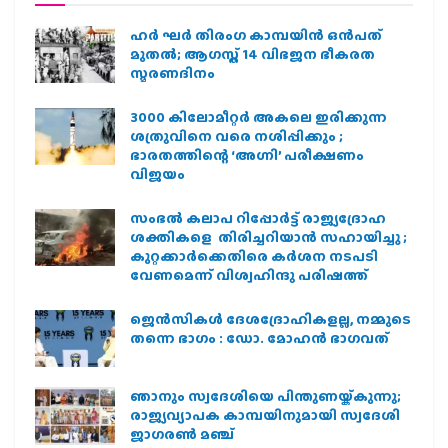
ഹര്‍ ഘര്‍ തിരംഗ കാമ്പയിന്‍ ഒന്‍പത്
മുതല്‍; ആഗസ്ത് 14 വിഭജന ഭീകരത
സ്മരണദിനം
3000 കിലോമീറ്റർ അകലെ ഇരിക്കുന്ന
ശത്രുവിനെ വരെ നശിപ്പിക്കും ;
ഭാരതത്തിന്റെ ‘അഗ്നി’ പരീക്ഷണം
വിജയം
സംഭൽ കലാപ റിപ്പോർട്ട് രാജ്യദ്രോഹ
ശക്തികളെ തിരിച്ചറിയാൻ സഹായിച്ചു ;
കുറ്റക്കാർക്കെതിരെ കർശന നടപടി
വേണമെന്ന് വിശ്വഹിന്ദു പരിഷത്ത്
ജെന്‍സികള്‍ ദേശദ്രോഹികളല്ല, നമ്മുടെ
തന്നെ ഭാഗം : ഡോ. മോഹന്‍ ഭാഗവത്
ഞാനും സ്വദേശിയെ പിന്തുണയ്ക്കുന്നു;
രാജ്യവ്യാപക കാമ്പയിനുമായി സ്വദേശി
ജാഗരണ്‍ മഞ്ച്