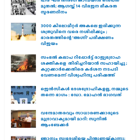
മുതല്‍; ആഗസ്ത് 14 വിഭജന ഭീകരത
സ്മരണദിനം
3000 കിലോമീറ്റർ അകലെ ഇരിക്കുന്ന
ശത്രുവിനെ വരെ നശിപ്പിക്കും ;
ഭാരതത്തിന്റെ ‘അഗ്നി’ പരീക്ഷണം
വിജയം
സംഭൽ കലാപ റിപ്പോർട്ട് രാജ്യദ്രോഹ
ശക്തികളെ തിരിച്ചറിയാൻ സഹായിച്ചു ;
കുറ്റക്കാർക്കെതിരെ കർശന നടപടി
വേണമെന്ന് വിശ്വഹിന്ദു പരിഷത്ത്
ജെന്‍സികള്‍ ദേശദ്രോഹികളല്ല, നമ്മുടെ
തന്നെ ഭാഗം : ഡോ. മോഹന്‍ ഭാഗവത്
വന്ദേമാതരവും സാധാരണക്കാരുടെ
മുദ്രാവാക്യമായി മാറി: സുനിൽ
ആംബേക്കർ
ഞാനും സ്വദേശിയെ പിന്തുണയ്ക്കുന്നു;