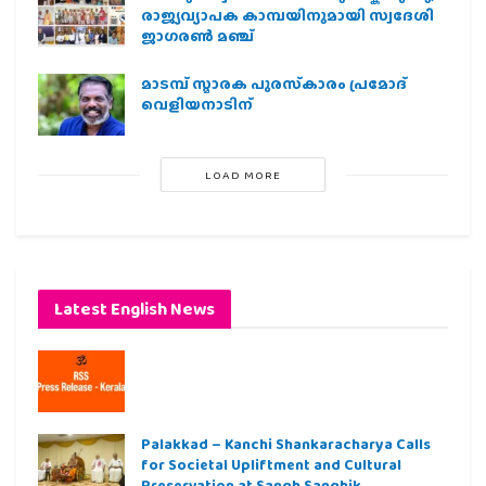
രാജ്യവ്യാപക കാമ്പയിനുമായി സ്വദേശി
ജാഗരണ്‍ മഞ്ച്
മാടമ്പ് സ്മാരക പുരസ്‌കാരം പ്രമോദ്
വെളിയനാടിന്
LOAD MORE
Latest English News
Palakkad – Kanchi Shankaracharya Calls
for Societal Upliftment and Cultural
Preservation at Sangh Sanghik