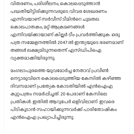
വിതരണം, പരിശീലനം, കൊലപ്പെടുത്താൻ
പദ്ധതിയിട്ടിരിക്കുന്നവരുടെ വിവര ശേഖരണം
എന്നിവയാണ് സർവീസ് ടീമിന്‍റെ ചുമതല.
കൊലപാതകം, മറ്റ് ആക്രമണങ്ങൾ
എന്നിവയ്‌ക്കായാണ് കില്ലർ ടീം പ്രവർത്തിക്കുക. ഒരു
പത്ര സമ്മേളനത്തിൽ 2047 ൽ ഇന്ത്യയുടെ ഭരണമാണ്
തങ്ങൾ ലക്ഷ്യമിടുന്നതെന്ന് എസ്ഡിപിഐ
വ്യക്തമാക്കിയിരുന്നു.
മംഗലാപുരത്തെ യുവമോർച്ച നേതാവ് പ്രവീൺ
നെട്ടാരുവിനെ കൊലപ്പെടുത്തിയ കേസിൽ കഴിഞ്ഞ
ദിവസമാണ് പ്രത്യേക കോടതിയിൽ എൻഐഎ
കുറ്റപത്രം സമർപ്പിച്ചത്. 20 പേരാണ് കേസിലെ
പ്രതികൾ. ഇതിൽ ആറുപേർ ഒളിവിലാണ്. ഇവരെ
പിടികൂടാൻ സഹായിക്കുന്നവർക്ക് പാരിതോഷികം
എൻഐഎ പ്രഖ്യാപിച്ചിരുന്നു.