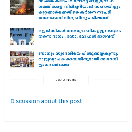
സംഭൽ കലാപ റിപ്പോർട്ട് രാജ്യദ്രോഹ
ശക്തികളെ തിരിച്ചറിയാൻ സഹായിച്ചു ;
കുറ്റക്കാർക്കെതിരെ കർശന നടപടി
വേണമെന്ന് വിശ്വഹിന്ദു പരിഷത്ത്
ജെന്‍സികള്‍ ദേശദ്രോഹികളല്ല, നമ്മുടെ
തന്നെ ഭാഗം : ഡോ. മോഹന്‍ ഭാഗവത്
ഞാനും സ്വദേശിയെ പിന്തുണയ്ക്കുന്നു;
രാജ്യവ്യാപക കാമ്പയിനുമായി സ്വദേശി
ജാഗരണ്‍ മഞ്ച്
LOAD MORE
Discussion about this post