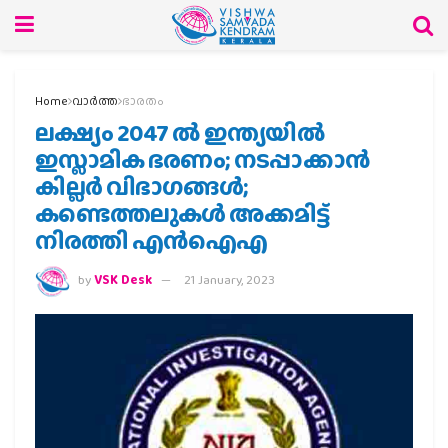
Home
വാര്‍ത്ത
ഭാരതം
ലക്ഷ്യം 2047 ൽ ഇന്ത്യയിൽ
ഇസ്ലാമിക ഭരണം; നടപ്പാക്കാൻ
കില്ലർ വിഭാഗങ്ങൾ;
കണ്ടെത്തലുകൾ അക്കമിട്ട്
നിരത്തി എൻഐഎ
by
VSK Desk
21 January, 2023