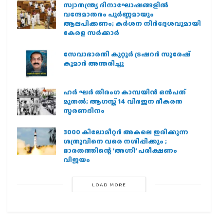
സ്വാതന്ത്ര്യ ദിനാഘോഷങ്ങളിൽ
വന്ദേമാതരം പൂർണ്ണമായും
ആലപിക്കണം; കർശന നിർദ്ദേശവുമായി
കേരള സർക്കാർ
സേവാഭാരതി കുറ്റൂർ ട്രഷറർ സുരേഷ്
കുമാർ അന്തരിച്ചു
ഹര്‍ ഘര്‍ തിരംഗ കാമ്പയിന്‍ ഒന്‍പത്
മുതല്‍; ആഗസ്ത് 14 വിഭജന ഭീകരത
സ്മരണദിനം
3000 കിലോമീറ്റർ അകലെ ഇരിക്കുന്ന
ശത്രുവിനെ വരെ നശിപ്പിക്കും ;
ഭാരതത്തിന്റെ ‘അഗ്നി’ പരീക്ഷണം
വിജയം
LOAD MORE