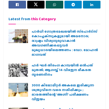
Latest from
this Category
പാര്‍ധി ഗോത്രമേഖലയില്‍ സ്‌പോര്‍ട്‌സ്
കോംപ്ലക്‌സുകളുമായി അമനോര;
രാഷ്ട്രം വിശ്വഗുരുവാകാന്‍
അവഗണിക്കപ്പെട്ടവര്‍
മുഖ്യധാരയിലെത്തണം : ഡോ. മോഹന്‍
ഭാഗവത്
ഹര്‍ ഘര്‍ തിരംഗ കാമ്പയിന്‍ ഒന്‍പത്
മുതല്‍; ആഗസ്ത് 14 വിഭജന ഭീകരത
സ്മരണദിനം
3000 കിലോമീറ്റർ അകലെ ഇരിക്കുന്ന
ശത്രുവിനെ വരെ നശിപ്പിക്കും ;
ഭാരതത്തിന്റെ ‘അഗ്നി’ പരീക്ഷണം
വിജയം