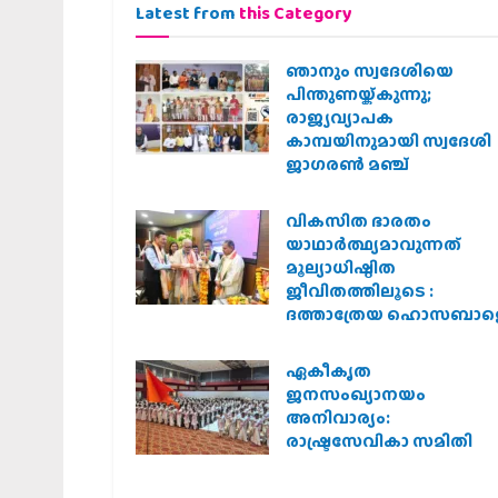
Latest from
this Category
ഞാനും സ്വദേശിയെ
പിന്തുണയ്ക്കുന്നു;
രാജ്യവ്യാപക
കാമ്പയിനുമായി സ്വദേശി
ജാഗരണ്‍ മഞ്ച്
വികസിത ഭാരതം
യാഥാർത്ഥ്യമാവുന്നത്
മൂല്യാധിഷ്ഠിത
ജീവിതത്തിലൂടെ :
ദത്താത്രേയ ഹൊസബാള
ഏകീകൃത
ജനസംഖ്യാനയം
അനിവാര്യം:
രാഷ്ട്രസേവികാ സമിതി