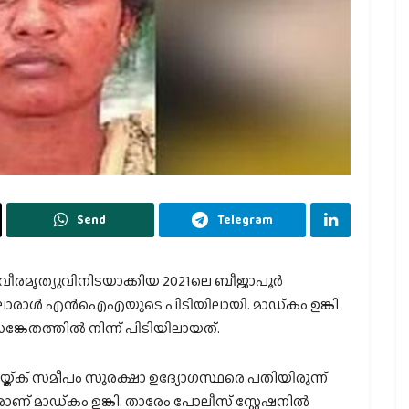
Send
Telegram
ീരമൃത്യുവിനിടയാക്കിയ 2021ലെ ബീജാപൂര്‍
ൊരാള്‍ എന്‍ഐഎയുടെ പിടിയിലായി. മാഡ്കം ഉങ്കി
േതത്തില്‍ നിന്ന് പിടിയിലായത്.
യ്ക്ക് സമീപം സുരക്ഷാ ഉദ്യോഗസ്ഥരെ പതിയിരുന്ന്
വരാണ് മാഡ്കം ഉങ്കി. താരേം പോലീസ് സ്റ്റേഷനില്‍