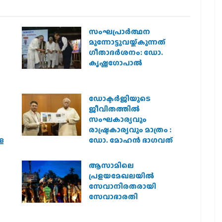
സംഘപ്രാര്‍ത്ഥന
മുന്നോട്ടുവയ്ക്കുന്നത്
ഗീതാദര്‍ശനം: ഡോ.
കൃഷ്ണഗോപാല്‍
ഡോക്ടർജിയുടെ
ജീവിതത്തിൽ
സംഘകാര്യവും
രാഷ്ട്രകാര്യവും മാത്രം :
െ
ഡോ. മോഹൻ ഭാഗവത്
ആസാമിലെ
പ്രളയമേഖലയില്‍
സേവാനിരതരായി
സേവാഭാരതി