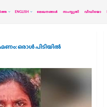
‍ത്ത
ENGLISH
ലേഖനങ്ങള്‍
സംസ്കൃതി
വീഡിയോ
രമണം: ഒരാള്‍ പിടിയില്‍