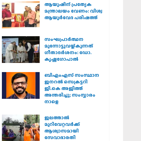
ആയുഷിന് പ്രത്യേക
മന്ത്രാലയം വേണം: വിശ്വ
ആയുര്‍വേദ പരിഷത്ത്
സംഘപ്രാര്‍ത്ഥന
മുന്നോട്ടുവയ്ക്കുന്നത്
ഗീതാദര്‍ശനം: ഡോ.
കൃഷ്ണഗോപാല്‍
ബിഎംഎസ് സംസ്ഥാന
ജനറൽ സെക്രട്ടറി
ജി.കെ അജിത്ത്
അന്തരിച്ചു; സംസ്കാരം
നാളെ
ജലത്താല്‍
മുറിവേറ്റവര്‍ക്ക്
ആശ്വാസമായി
സേവാഭാരതി