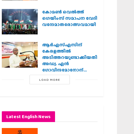
കോമൺ വെൽത്ത്
ഗെയിംസ് സമാപന വേദി
വന്ദേമാതരോത്സവമായി
ആര്‍എസ്എസിന്
കേരളത്തില്‍
അടിത്തറയുണ്ടാക്കിയതില്‍
അഡ്വ. എന്‍
ഗോവിന്ദമോനോന്
പ്രധാന പങ്ക് :എ.
LOAD MORE
ഗോപാലകൃഷ്ണന്‍
Latest English News