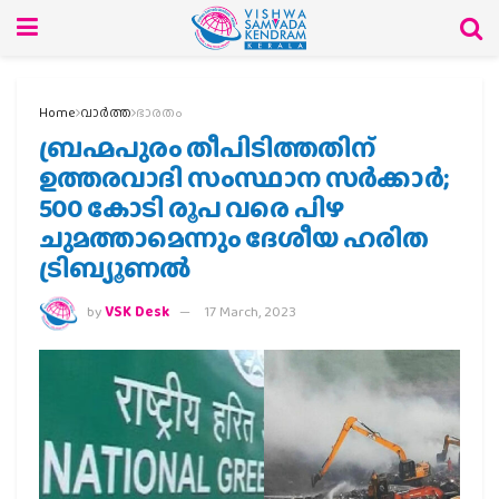
Home
വാര്‍ത്ത
ഭാരതം
ബ്രഹ്മപുരം തീപിടിത്തതിന്
ഉത്തരവാദി സംസ്ഥാന‍ സര്‍ക്കാര്‍;
500 കോടി രൂപ വരെ പിഴ
ചുമത്താമെന്നും ദേശീയ ഹരിത
ട്രിബ്യൂണല്‍
by
VSK Desk
17 March, 2023