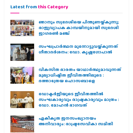
Latest from
this Category
ഞാനും സ്വദേശിയെ പിന്തുണയ്ക്കുന്നു;
രാജ്യവ്യാപക കാമ്പയിനുമായി സ്വദേശി
ജാഗരണ്‍ മഞ്ച്
സംഘപ്രാര്‍ത്ഥന മുന്നോട്ടുവയ്ക്കുന്നത്
ഗീതാദര്‍ശനം: ഡോ. കൃഷ്ണഗോപാല്‍
വികസിത ഭാരതം യാഥാർത്ഥ്യമാവുന്നത്
മൂല്യാധിഷ്ഠിത ജീവിതത്തിലൂടെ :
ദത്താത്രേയ ഹൊസബാളെ
ഡോക്ടർജിയുടെ ജീവിതത്തിൽ
സംഘകാര്യവും രാഷ്ട്രകാര്യവും മാത്രം :
ഡോ. മോഹൻ ഭാഗവത്
ഏകീകൃത ജനസംഖ്യാനയം
അനിവാര്യം: രാഷ്ട്രസേവികാ സമിതി