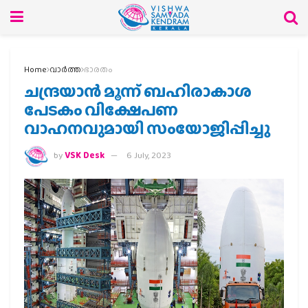
Home
വാര്‍ത്ത
ഭാരതം
ചന്ദ്രയാൻ മൂന്ന് ബഹിരാകാശ
പേടകം വിക്ഷേപണ
വാഹനവുമായി സംയോജിപ്പിച്ചു
by
VSK Desk
6 July, 2023