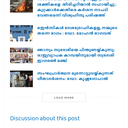
ശക്തികളെ തിരിച്ചറിയാൻ സഹായിച്ചു ;
കുറ്റക്കാർക്കെതിരെ കർശന നടപടി
വേണമെന്ന് വിശ്വഹിന്ദു പരിഷത്ത്
ജെന്‍സികള്‍ ദേശദ്രോഹികളല്ല, നമ്മുടെ
തന്നെ ഭാഗം : ഡോ. മോഹന്‍ ഭാഗവത്
ഞാനും സ്വദേശിയെ പിന്തുണയ്ക്കുന്നു;
രാജ്യവ്യാപക കാമ്പയിനുമായി സ്വദേശി
ജാഗരണ്‍ മഞ്ച്
സംഘപ്രാര്‍ത്ഥന മുന്നോട്ടുവയ്ക്കുന്നത്
ഗീതാദര്‍ശനം: ഡോ. കൃഷ്ണഗോപാല്‍
LOAD MORE
Discussion about this post