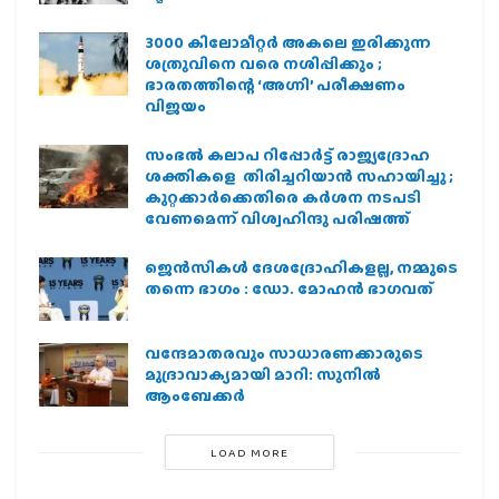
3000 കിലോമീറ്റർ അകലെ ഇരിക്കുന്ന
ശത്രുവിനെ വരെ നശിപ്പിക്കും ;
ഭാരതത്തിന്റെ ‘അഗ്നി’ പരീക്ഷണം
വിജയം
സംഭൽ കലാപ റിപ്പോർട്ട് രാജ്യദ്രോഹ
ശക്തികളെ തിരിച്ചറിയാൻ സഹായിച്ചു ;
കുറ്റക്കാർക്കെതിരെ കർശന നടപടി
വേണമെന്ന് വിശ്വഹിന്ദു പരിഷത്ത്
ജെന്‍സികള്‍ ദേശദ്രോഹികളല്ല, നമ്മുടെ
തന്നെ ഭാഗം : ഡോ. മോഹന്‍ ഭാഗവത്
വന്ദേമാതരവും സാധാരണക്കാരുടെ
മുദ്രാവാക്യമായി മാറി: സുനിൽ
ആംബേക്കർ
LOAD MORE