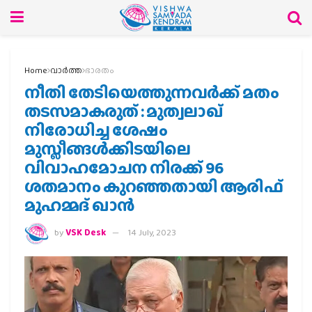
Home
വാര്‍ത്ത
ഭാരതം
നീതി തേടിയെത്തുന്നവർക്ക് മതം
തടസമാകരുത് : മുത്വലാഖ്
നിരോധിച്ച ശേഷം
മുസ്ലീങ്ങൾക്കിടയിലെ
വിവാഹമോചന നിരക്ക് 96
ശതമാനം കുറഞ്ഞതായി ആരിഫ്
മുഹമ്മദ് ഖാൻ
by
VSK Desk
14 July, 2023