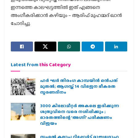
ഇന്നത്തെ കാലഘട്ടത്തിൽ ഇത് എങ്ങനെ
അംഗീകരിക്കാൻ കഴിയും – ആരിഫ് മുഹമ്മദ് ഖാൻ
ചോദിച്ചു.
Latest from
this Category
ഹര്‍ ഘര്‍ തിരംഗ കാമ്പയിന്‍ ഒന്‍പത്
മുതല്‍; ആഗസ്ത് 14 വിഭജന ഭീകരത
സ്മരണദിനം
3000 കിലോമീറ്റർ അകലെ ഇരിക്കുന്ന
ശത്രുവിനെ വരെ നശിപ്പിക്കും ;
ഭാരതത്തിന്റെ ‘അഗ്നി’ പരീക്ഷണം
വിജയം
സംഭൽ കലാപ റിപ്പോർട്ട് രാജ്യദ്രോഹ