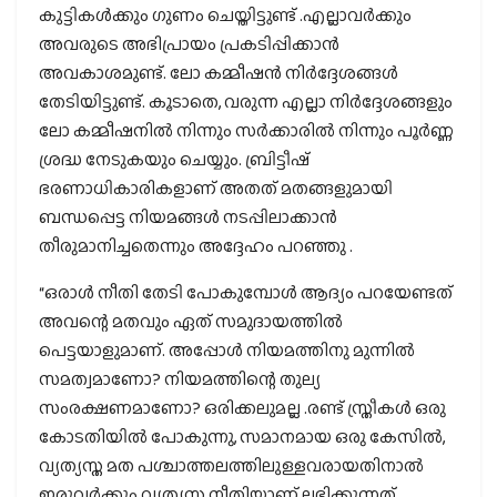
കുട്ടികൾക്കും ഗുണം ചെയ്തിട്ടുണ്ട് .എല്ലാവർക്കും
അവരുടെ അഭിപ്രായം പ്രകടിപ്പിക്കാൻ
അവകാശമുണ്ട്. ലോ കമ്മീഷൻ നിർദ്ദേശങ്ങൾ
തേടിയിട്ടുണ്ട്. കൂടാതെ, വരുന്ന എല്ലാ നിർദ്ദേശങ്ങളും
ലോ കമ്മീഷനിൽ നിന്നും സർക്കാരിൽ നിന്നും പൂർണ്ണ
ശ്രദ്ധ നേടുകയും ചെയ്യും. ബ്രിട്ടീഷ്
ഭരണാധികാരികളാണ് അതത് മതങ്ങളുമായി
ബന്ധപ്പെട്ട നിയമങ്ങൾ നടപ്പിലാക്കാൻ
തീരുമാനിച്ചതെന്നും അദ്ദേഹം പറഞ്ഞു .
“ഒരാൾ നീതി തേടി പോകുമ്പോൾ ആദ്യം പറയേണ്ടത്
അവന്റെ മതവും ഏത് സമുദായത്തിൽ
പെട്ടയാളുമാണ്. അപ്പോൾ നിയമത്തിനു മുന്നിൽ
സമത്വമാണോ? നിയമത്തിന്റെ തുല്യ
സംരക്ഷണമാണോ? ഒരിക്കലുമല്ല .രണ്ട് സ്ത്രീകൾ ഒരു
കോടതിയിൽ പോകുന്നു, സമാനമായ ഒരു കേസിൽ,
വ്യത്യസ്ത മത പശ്ചാത്തലത്തിലുള്ളവരായതിനാൽ
ഇരുവർക്കും വ്യത്യസ്ത നീതിയാണ് ലഭിക്കുന്നത്.