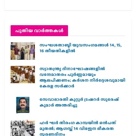
പുതിയ വാര്‍ത്തകള്‍
സംഘശതാബ്ദി യുവസംഗമങ്ങള്‍ 14, 15,
16 തീയതികളില്‍
സ്വാതന്ത്ര്യ ദിനാഘോഷങ്ങളിൽ
വന്ദേമാതരം പൂർണ്ണമായും
ആലപിക്കണം; കർശന നിർദ്ദേശവുമായി
കേരള സർക്കാർ
സേവാഭാരതി കുറ്റൂർ ട്രഷറർ സുരേഷ്
കുമാർ അന്തരിച്ചു
ഹര്‍ ഘര്‍ തിരംഗ കാമ്പയിന്‍ ഒന്‍പത്
മുതല്‍; ആഗസ്ത് 14 വിഭജന ഭീകരത
സ്മരണദിനം