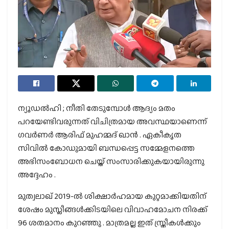
ന്യൂഡൽഹി ; നീതി തേടുമ്പോൾ ആദ്യം മതം
പറയേണ്ടിവരുന്നത് വിചിത്രമായ അവസ്ഥയാണെന്ന്
ഗവർണർ ആരിഫ് മുഹമ്മദ് ഖാൻ . ഏകീകൃത
സിവിൽ കോഡുമായി ബന്ധപ്പെട്ട സമ്മേളനത്തെ
അഭിസംബോധന ചെയ്ത് സംസാരിക്കുകയായിരുന്നു
അദ്ദേഹം .
മുത്വലാഖ് 2019-ൽ ശിക്ഷാർഹമായ കുറ്റമാക്കിയതിന്
ശേഷം മുസ്ലീങ്ങൾക്കിടയിലെ വിവാഹമോചന നിരക്ക്
96 ശതമാനം കുറഞ്ഞു . മാത്രമല്ല ഇത് സ്ത്രീകൾക്കും