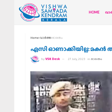
HOME
വാര്
Home
വാര്‍ത്ത
ഭാരതം
എസി ഓണാക്കിയില്ല: മകന്‍ 
by
VSK Desk
27 July, 2023
in
ഭാരതം