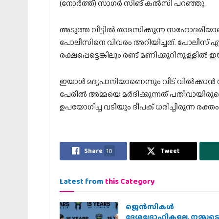
(നോര്‍ത്ത്) സാഗര്‍ സിങ് കല്‍സി പറഞ്ഞു.
അടുത്ത വീട്ടില്‍ താമസിക്കുന്ന സഹോദരിയാണ്
പോലീസിനെ വിവരം അറിയിച്ചത്. പോലീസ് എത്തുന
രക്ഷപ്പെട്ടെങ്കിലും രണ്ട് മണിക്കൂറിനുള്ളില
ഇയാള്‍ മദ്യപാനിയാണെന്നും വീട് വില്‍ക്കാന്‍ 
പേരില്‍ അമ്മയെ മര്‍ദിക്കുന്നത് പതിവായി
ഉപയോഗിച്ച വടിയും ദീപക് ധരിച്ചിരുന്ന രക്തം പ
Share
10
Tweet
Latest from
this Category
ജെന്‍സികള്‍
ദേശദ്രോഹികളല്ല, നമ്മുട