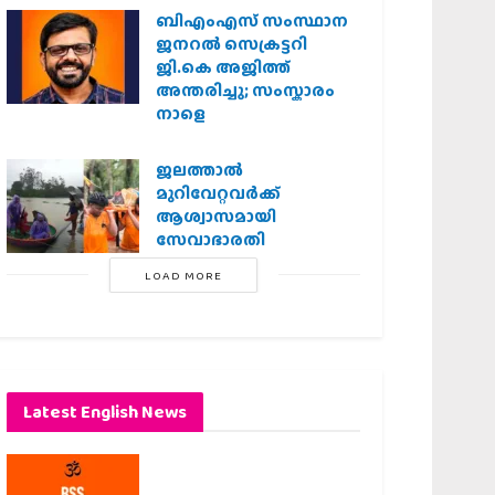
ബിഎംഎസ് സംസ്ഥാന
ജനറൽ സെക്രട്ടറി
ജി.കെ അജിത്ത്
അന്തരിച്ചു; സംസ്കാരം
നാളെ
ജലത്താല്‍
മുറിവേറ്റവര്‍ക്ക്
ആശ്വാസമായി
സേവാഭാരതി
LOAD MORE
Latest English News