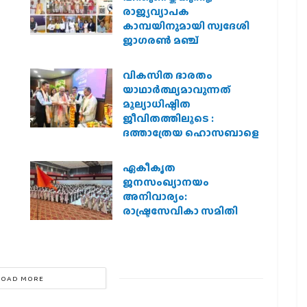
രാജ്യവ്യാപക
കാമ്പയിനുമായി സ്വദേശി
ജാഗരണ്‍ മഞ്ച്
വികസിത ഭാരതം
യാഥാർത്ഥ്യമാവുന്നത്
മൂല്യാധിഷ്ഠിത
ജീവിതത്തിലൂടെ :
ദത്താത്രേയ ഹൊസബാളെ
ഏകീകൃത
ജനസംഖ്യാനയം
അനിവാര്യം:
രാഷ്ട്രസേവികാ സമിതി
LOAD MORE