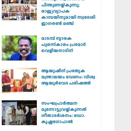
പിന്തുണയ്ക്കുന്നു;
രാജ്യവ്യാപക
കാമ്പയിനുമായി സ്വദേശി
ജാഗരണ്‍ മഞ്ച്
മാടമ്പ് സ്മാരക
പുരസ്‌കാരം പ്രമോദ്
വെളിയനാടിന്
ആയുഷിന് പ്രത്യേക
മന്ത്രാലയം വേണം: വിശ്വ
ആയുര്‍വേദ പരിഷത്ത്
സംഘപ്രാര്‍ത്ഥന
മുന്നോട്ടുവയ്ക്കുന്നത്
ഗീതാദര്‍ശനം: ഡോ.
കൃഷ്ണഗോപാല്‍