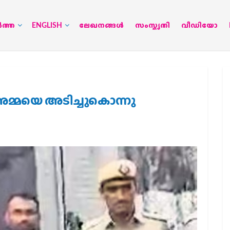
‍ത്ത
ENGLISH
ലേഖനങ്ങള്‍
സംസ്കൃതി
വീഡിയോ
അമ്മയെ അടിച്ചുകൊന്നു