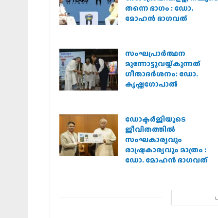
തന്നെ ഭാഗം : ഡോ.
മോഹന്‍ ഭാഗവത്
സംഘപ്രാര്‍ത്ഥന
മുന്നോട്ടുവയ്ക്കുന്നത്
ഗീതാദര്‍ശനം: ഡോ.
കൃഷ്ണഗോപാല്‍
ഡോക്ടർജിയുടെ
ജീവിതത്തിൽ
സംഘകാര്യവും
രാഷ്ട്രകാര്യവും മാത്രം :
ഡോ. മോഹൻ ഭാഗവത്