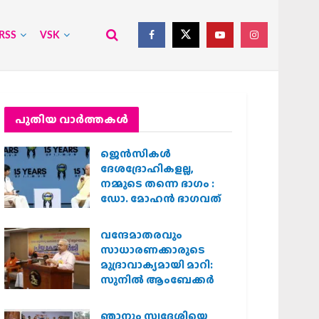
RSS
VSK
പുതിയ വാര്‍ത്തകള്‍
ജെന്‍സികള്‍
ദേശദ്രോഹികളല്ല,
നമ്മുടെ തന്നെ ഭാഗം :
ഡോ. മോഹന്‍ ഭാഗവത്
വന്ദേമാതരവും
സാധാരണക്കാരുടെ
മുദ്രാവാക്യമായി മാറി:
സുനിൽ ആംബേക്കർ
ഞാനും സ്വദേശിയെ