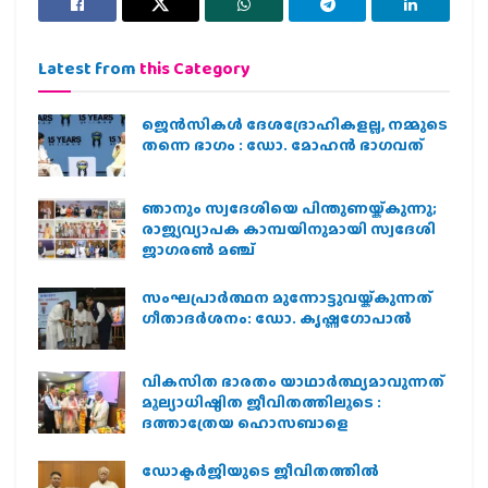
Latest from
this Category
ജെന്‍സികള്‍ ദേശദ്രോഹികളല്ല, നമ്മുടെ
തന്നെ ഭാഗം : ഡോ. മോഹന്‍ ഭാഗവത്
ഞാനും സ്വദേശിയെ പിന്തുണയ്ക്കുന്നു;
രാജ്യവ്യാപക കാമ്പയിനുമായി സ്വദേശി
ജാഗരണ്‍ മഞ്ച്
സംഘപ്രാര്‍ത്ഥന മുന്നോട്ടുവയ്ക്കുന്നത്
ഗീതാദര്‍ശനം: ഡോ. കൃഷ്ണഗോപാല്‍
വികസിത ഭാരതം യാഥാർത്ഥ്യമാവുന്നത്
മൂല്യാധിഷ്ഠിത ജീവിതത്തിലൂടെ :
ദത്താത്രേയ ഹൊസബാളെ
ഡോക്ടർജിയുടെ ജീവിതത്തിൽ