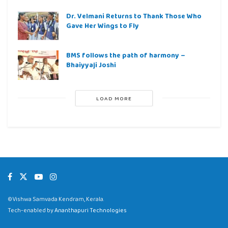
Dr. Velmani Returns to Thank Those Who
Gave Her Wings to Fly
BMS follows the path of harmony –
Bhaiyyaji Joshi
LOAD MORE
©Vishwa Samvada Kendram, Kerala.
Tech-enabled by
Ananthapuri Technologies