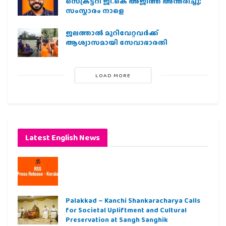
സെക്രട്ടറി ജി.കെ അജിത്ത് അന്തരിച്ചു;
സംസ്കാരം നാളെ
ജലത്താല്‍ മുറിവേറ്റവര്‍ക്ക്
ആശ്വാസമായി സേവാഭാരതി
LOAD MORE
Latest English News
Palakkad – Kanchi Shankaracharya Calls
for Societal Upliftment and Cultural
Preservation at Sangh Sanghik