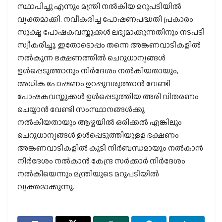
സ്ഥാപിച്ചു എന്നും മന്ത്രി നൽകിയ മറുപടിയിൽ
വ്യക്തമാക്കി. നവീകരിച്ച പോഷണപദ്ധതി പ്രകാരം
സൂക്ഷ്മ പോഷകവസ്തുക്കൾ ലഭ്യമാക്കുന്നതിനും നടപടി
സ്വീകരിച്ചു. ഇതോടൊപ്പം തന്നെ അങ്കണവാടികളിൽ
നൽകുന്ന ഭക്ഷണത്തിൽ ചെറുധാന്യങ്ങൾ
ഉൾപ്പെടുത്താനും നിർദേശം നൽകിയതായും,
അധിക പോഷണം ഉറപ്പുവരുത്താൻ വേണ്ടി
പോഷകവസ്തുക്കൾ ഉൾപ്പെടുത്തിയ അരി വിതരണം
ചെയ്യാൻ വേണ്ടി സംസ്ഥാനങ്ങൾക്കു
നൽകിയതായും ആഴ്ചയിൽ ഒരിക്കൽ എങ്കിലും
ചെറുധാന്യങ്ങൾ ഉൾപ്പെടുത്തിയുള്ള ഭക്ഷണം
അങ്കണവാടികളിൽ കൂടി നിർബന്ധമായും നൽകാൻ
നിർദേശം നൽകാൻ കേന്ദ്ര സർക്കാർ നിർദേശം
നൽകിയെന്നും മന്ത്രിയുടെ മറുപടിയിൽ
വ്യക്തമാക്കുന്നു.