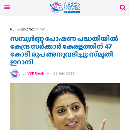
Home
വാര്‍ത്ത
ഭാരതം
സമ്പൂർണ്ണ പോഷണ പദ്ധതിയിൽ
കേന്ദ്ര സർക്കാർ കേരളത്തിന് 47
കോടി രൂപ അനുവദിച്ചു: സ്‌മൃതി
ഇറാനി
by
VSK Desk
28 July, 2023