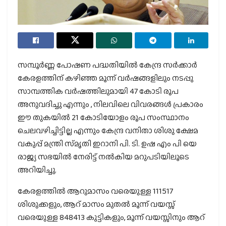
സമ്പൂർണ്ണ പോഷണ പദ്ധതിയിൽ കേന്ദ്ര സർക്കാർ
കേരളത്തിന് കഴിഞ്ഞ മൂന്ന് വർഷങ്ങളിലും നടപ്പു
സാമ്പത്തിക വർഷത്തിലുമായി 47 കോടി രൂപ
അനുവദിച്ചു എന്നും , നിലവിലെ വിവരങ്ങൾ പ്രകാരം
ഈ തുകയിൽ 21 കോടിയോളം രൂപ സംസ്ഥാനം
ചെലവഴിച്ചിട്ടില്ല എന്നും കേന്ദ്ര വനിതാ ശിശു ക്ഷേമ
വകുപ്പ് മന്ത്രി സ്‌മൃതി ഇറാനി പി. ടി. ഉഷ എം പി യെ
രാജ്യ സഭയിൽ നേരിട്ട് നൽകിയ മറുപടിയിലൂടെ
അറിയിച്ചു.
കേരളത്തിൽ ആറുമാസം വരെയുള്ള 111517
ശിശുക്കളും, ആറ് മാസം മുതൽ മൂന്ന് വയസ്സ്
വരെയുള്ള 848413 കുട്ടികളും, മൂന്ന് വയസ്സിനും ആറ്