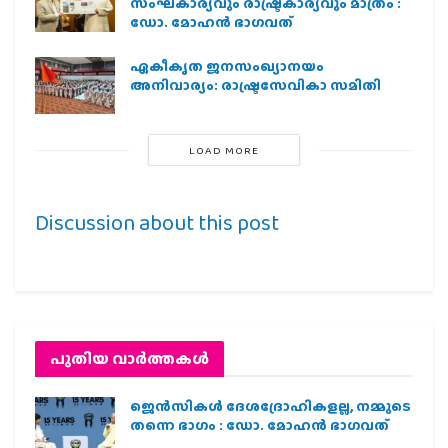
സംഘകാര്യവും രാഷ്ട്രകാര്യവും മാത്രം :
ഡോ. മോഹൻ ഭാഗവത്
ഏകീകൃത ജനസംഖ്യാനയം
അനിവാര്യം: രാഷ്ട്രസേവികാ സമിതി
LOAD MORE
Discussion about this post
പുതിയ വാര്‍ത്തകള്‍
ജെന്‍സികള്‍ ദേശദ്രോഹികളല്ല, നമ്മുടെ
തന്നെ ഭാഗം : ഡോ. മോഹന്‍ ഭാഗവത്