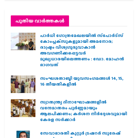
പുതിയ വാര്‍ത്തകള്‍
പാര്‍ധി ഗോത്രമേഖലയില്‍ സ്‌പോര്‍ട്‌സ്
കോംപ്ലക്‌സുകളുമായി അമനോര;
രാഷ്ട്രം വിശ്വഗുരുവാകാന്‍
അവഗണിക്കപ്പെട്ടവര്‍
മുഖ്യധാരയിലെത്തണം : ഡോ. മോഹന്‍
ഭാഗവത്
സംഘശതാബ്ദി യുവസംഗമങ്ങള്‍ 14, 15,
16 തീയതികളില്‍
സ്വാതന്ത്ര്യ ദിനാഘോഷങ്ങളിൽ
വന്ദേമാതരം പൂർണ്ണമായും
ആലപിക്കണം; കർശന നിർദ്ദേശവുമായി
കേരള സർക്കാർ
സേവാഭാരതി കുറ്റൂർ ട്രഷറർ സുരേഷ്