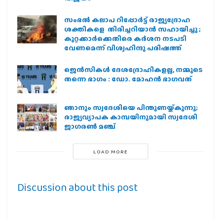
സംഭൽ കലാപ റിപ്പോർട്ട് രാജ്യദ്രോഹ
ശക്തികളെ തിരിച്ചറിയാൻ സഹായിച്ചു ;
കുറ്റക്കാർക്കെതിരെ കർശന നടപടി
വേണമെന്ന് വിശ്വഹിന്ദു പരിഷത്ത്
ജെന്‍സികള്‍ ദേശദ്രോഹികളല്ല, നമ്മുടെ
തന്നെ ഭാഗം : ഡോ. മോഹന്‍ ഭാഗവത്
ഞാനും സ്വദേശിയെ പിന്തുണയ്ക്കുന്നു;
രാജ്യവ്യാപക കാമ്പയിനുമായി സ്വദേശി
ജാഗരണ്‍ മഞ്ച്
LOAD MORE
Discussion about this post