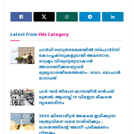
Latest from
this Category
പാര്‍ധി ഗോത്രമേഖലയില്‍ സ്‌പോര്‍ട്‌സ്
കോംപ്ലക്‌സുകളുമായി അമനോര;
രാഷ്ട്രം വിശ്വഗുരുവാകാന്‍
അവഗണിക്കപ്പെട്ടവര്‍
മുഖ്യധാരയിലെത്തണം : ഡോ. മോഹന്‍
ഭാഗവത്
ഹര്‍ ഘര്‍ തിരംഗ കാമ്പയിന്‍ ഒന്‍പത്
മുതല്‍; ആഗസ്ത് 14 വിഭജന ഭീകരത
സ്മരണദിനം
3000 കിലോമീറ്റർ അകലെ ഇരിക്കുന്ന
ശത്രുവിനെ വരെ നശിപ്പിക്കും ;
ഭാരതത്തിന്റെ ‘അഗ്നി’ പരീക്ഷണം
വിജയം