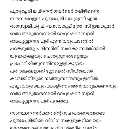
പുതുച്ചേരി ലഫ്റ്റനന്റ് ഗവർണർ തമിഴിസൈ
സൗന്ദരരാജൻ, പുതുച്ചേരി മുഖ്യമന്ത്രി എൻ.
രംഗസ്വാമി, കൃഷി-വനംവകുപ്പ് മന്ത്രി സി ജയകുമാർ,
മാതാ അമൃതാനന്ദമയി മഠം ട്രഷറർ സ്വാമി
രാമകൃഷ്ണാനന്ദപുരി എന്നിവരും ചടങ്ങിൽ
പങ്കെടുത്തു. പരിസ്ഥിതി സംരക്ഷണത്തിനായി
യുവാക്കളെയും പൊതുജനങ്ങളെയും
പ്രചോദിപ്പിക്കുന്നതിനുമുള്ള കൂട്ടായ
പരിശ്രമങ്ങളാണ് ഗ്ലോബൽ സീഡ്‌ബോൾ
കാമ്പയിനിലൂടെ നടത്തുന്നതെന്നും ഇതിൽ
എല്ലാവരുടെയും പങ്കാളിത്തം അനിവാര്യമാണെന്നും
മാതാ അമൃതാനന്ദമയി മഠം ട്രഷറർ സ്വാമി
രാമകൃഷ്ണാനന്ദപുരി പറഞ്ഞു.
സംസ്ഥാന സർക്കാരിന്റെ സഹകരണത്തോടെ
പുതുച്ചേരിയിലെ വിവിധ സ്‌കൂളുകളിലെയും
കോളേജുകളിലെയും വിദ്യാർത്ഥികളാണ് 5