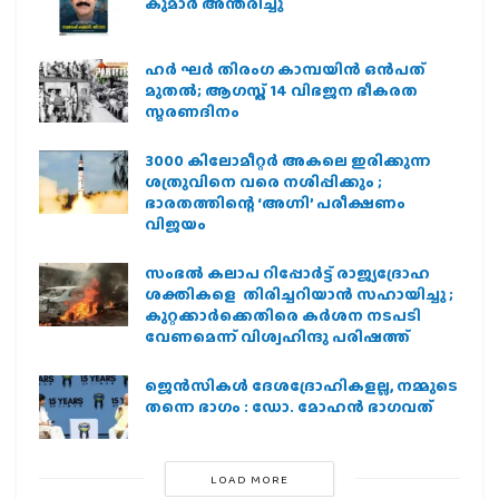
കുമാർ അന്തരിച്ചു
ഹര്‍ ഘര്‍ തിരംഗ കാമ്പയിന്‍ ഒന്‍പത്
മുതല്‍; ആഗസ്ത് 14 വിഭജന ഭീകരത
സ്മരണദിനം
3000 കിലോമീറ്റർ അകലെ ഇരിക്കുന്ന
ശത്രുവിനെ വരെ നശിപ്പിക്കും ;
ഭാരതത്തിന്റെ ‘അഗ്നി’ പരീക്ഷണം
വിജയം
സംഭൽ കലാപ റിപ്പോർട്ട് രാജ്യദ്രോഹ
ശക്തികളെ തിരിച്ചറിയാൻ സഹായിച്ചു ;
കുറ്റക്കാർക്കെതിരെ കർശന നടപടി
വേണമെന്ന് വിശ്വഹിന്ദു പരിഷത്ത്
ജെന്‍സികള്‍ ദേശദ്രോഹികളല്ല, നമ്മുടെ
തന്നെ ഭാഗം : ഡോ. മോഹന്‍ ഭാഗവത്
LOAD MORE