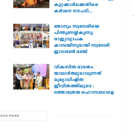
കുറ്റക്കാർക്കെതിരെ
കർശന നടപടി
വേണമെന്ന് വിശ്വഹിന്ദു
പരിഷത്ത്
ഞാനും സ്വദേശിയെ
െ
പിന്തുണയ്ക്കുന്നു;
രാജ്യവ്യാപക
കാമ്പയിനുമായി സ്വദേശി
ജാഗരണ്‍ മഞ്ച്
വികസിത ഭാരതം
യാഥാർത്ഥ്യമാവുന്നത്
മൂല്യാധിഷ്ഠിത
ജീവിതത്തിലൂടെ :
ദത്താത്രേയ ഹൊസബാളെ
LOAD MORE