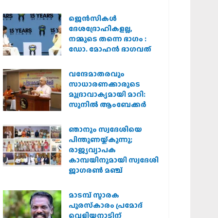
കർശന നടപടി
വേണമെന്ന് വിശ്വഹിന്ദു
ജെന്‍സികള്‍
പരിഷത്ത്
ദേശദ്രോഹികളല്ല,
നമ്മുടെ തന്നെ ഭാഗം :
ഡോ. മോഹന്‍ ഭാഗവത്
വന്ദേമാതരവും
സാധാരണക്കാരുടെ
മുദ്രാവാക്യമായി മാറി:
സുനിൽ ആംബേക്കർ
ഞാനും സ്വദേശിയെ
പിന്തുണയ്ക്കുന്നു;
രാജ്യവ്യാപക
കാമ്പയിനുമായി സ്വദേശി
ജാഗരണ്‍ മഞ്ച്
മാടമ്പ് സ്മാരക
പുരസ്‌കാരം പ്രമോദ്
വെളിയനാടിന്