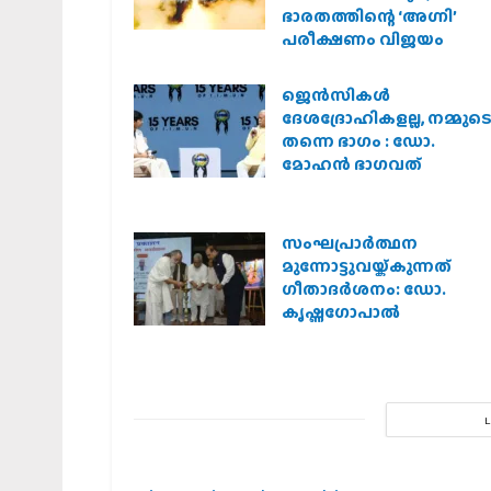
ഭാരതത്തിന്റെ ‘അഗ്നി’
പരീക്ഷണം വിജയം
ജെന്‍സികള്‍
ദേശദ്രോഹികളല്ല, നമ്മുട
തന്നെ ഭാഗം : ഡോ.
മോഹന്‍ ഭാഗവത്
സംഘപ്രാര്‍ത്ഥന
മുന്നോട്ടുവയ്ക്കുന്നത്
ഗീതാദര്‍ശനം: ഡോ.
കൃഷ്ണഗോപാല്‍