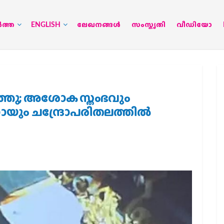
‍ത്ത
ENGLISH
ലേഖനങ്ങള്‍
സംസ്കൃതി
വീഡിയോ
 പതിഞ്ഞു; അശോക സ്തംഭവും
 ചന്ദ്രോപരിതലത്തില്‍