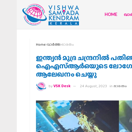
HOME
വാര്
Home
വാര്‍ത്ത
ഭാരതം
ഇന്ത്യന്‍ മുദ്ര ചന്ദ്രനില്‍
ഐഎസ്ആര്‍ഒയുടെ ലോഗോയും
ആലേഖനം ചെയ്തു
by
VSK Desk
24 August, 2023
in
ഭാരതം