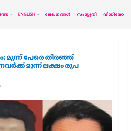
‍ത്ത
ENGLISH
ലേഖനങ്ങള്‍
സംസ്കൃതി
വീഡിയോ
ധം; മൂന്ന് പേരെ തിരഞ്ഞ്
‍ക്ക് മൂന്ന് ലക്ഷം രൂപ
ം