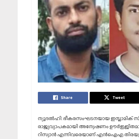
Share
Tweet
ന്യൂദല്‍ഹി: ഭീകരസംഘടനയായ ഇസ്ലാമിക് സ്‌റ്റേ
രാജ്യവ്യാപകമായി അന്വേഷണം ഊര്‍ജ്ജിതമാക
റിസ്വാന്‍ എന്നിവരെയാണ് എന്‍ഐഎ തിര