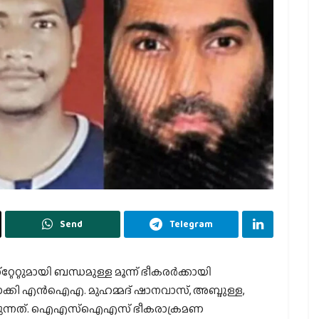
Send
Telegram
റ്റുമായി ബന്ധമുള്ള മൂന്ന് ഭീകരര്‍ക്കായി
്കി എന്‍ഐഎ. മുഹമ്മദ് ഷാനവാസ്, അബ്ദുള്ള,
യുന്നത്. ഐഎസ്‌ഐഎസ് ഭീകരാക്രമണ