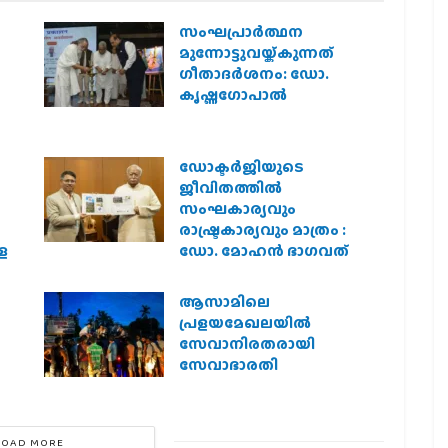
സംഘപ്രാര്‍ത്ഥന
മുന്നോട്ടുവയ്ക്കുന്നത്
ഗീതാദര്‍ശനം: ഡോ.
കൃഷ്ണഗോപാല്‍
ഡോക്ടർജിയുടെ
ജീവിതത്തിൽ
സംഘകാര്യവും
രാഷ്ട്രകാര്യവും മാത്രം :
െ
ഡോ. മോഹൻ ഭാഗവത്
ആസാമിലെ
പ്രളയമേഖലയില്‍
സേവാനിരതരായി
സേവാഭാരതി
LOAD MORE