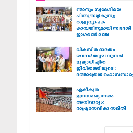
ഞാനും സ്വദേശിയെ
പിന്തുണയ്ക്കുന്നു;
രാജ്യവ്യാപക
കാമ്പയിനുമായി സ്വദേശി
ജാഗരണ്‍ മഞ്ച്
വികസിത ഭാരതം
യാഥാർത്ഥ്യമാവുന്നത്
മൂല്യാധിഷ്ഠിത
ജീവിതത്തിലൂടെ :
ദത്താത്രേയ ഹൊസബാള
ഏകീകൃത
ജനസംഖ്യാനയം
അനിവാര്യം:
രാഷ്ട്രസേവികാ സമിതി