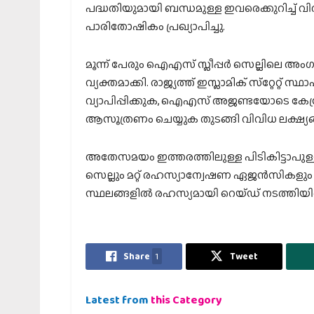
പദ്ധതിയുമായി ബന്ധമുള്ള ഇവരെക്കുറിച്ച് വി
പാരിതോഷികം പ്രഖ്യാപിച്ചു.
മൂന്ന് പേരും ഐഎസ് സ്ലീപ്പര്‍ സെല്ലിലെ അ
വ്യക്തമാക്കി. രാജ്യത്ത് ഇസ്ലാമിക് സ്‌റ്റേറ്റ്
വ്യാപിപ്പിക്കുക, ഐഎസ് അജണ്ടയോടെ കേന്ദ്ര
ആസൂത്രണം ചെയ്യുക തുടങ്ങി വിവിധ ലക്ഷ്യങ്ങ
അതേസമയം ഇത്തരത്തിലുള്ള പിടികിട്ടാപുള്ള
സെല്ലും മറ്റ് രഹസ്യാന്വേഷണ ഏജന്‍സികളു
സ്ഥലങ്ങളില്‍ രഹസ്യമായി റെയ്ഡ് നടത്തിയിര
Share
1
Tweet
Latest from
this Category