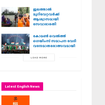
ജലത്താല്‍
മുറിവേറ്റവര്‍ക്ക്
ആശ്വാസമായി
സേവാഭാരതി
കോമൺ വെൽത്ത്
ഗെയിംസ് സമാപന വേദി
വന്ദേമാതരോത്സവമായി
LOAD MORE
Latest English News