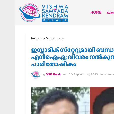
HOME
വാര്
Home
വാര്‍ത്ത
ഭാരതം
ഇസ്ലാമിക് സ്‌റ്റേറ്റുമായി ബന്
എന്‍ഐഎ; വിവരം നല്‍കുന്നവര്
പാരിതോഷികം
by
VSK Desk
30 September, 2023
in
ഭാരത