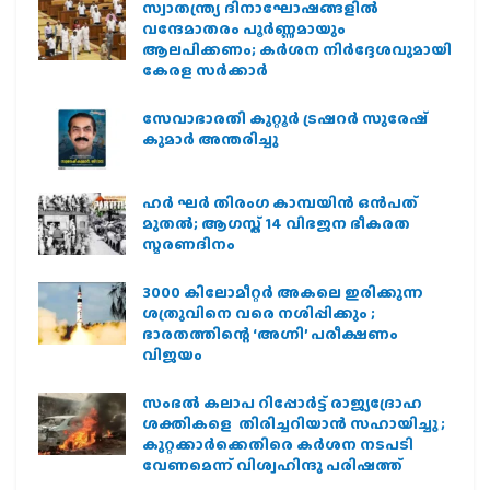
സ്വാതന്ത്ര്യ ദിനാഘോഷങ്ങളിൽ
വന്ദേമാതരം പൂർണ്ണമായും
ആലപിക്കണം; കർശന നിർദ്ദേശവുമായി
കേരള സർക്കാർ
സേവാഭാരതി കുറ്റൂർ ട്രഷറർ സുരേഷ്
കുമാർ അന്തരിച്ചു
ഹര്‍ ഘര്‍ തിരംഗ കാമ്പയിന്‍ ഒന്‍പത്
മുതല്‍; ആഗസ്ത് 14 വിഭജന ഭീകരത
സ്മരണദിനം
3000 കിലോമീറ്റർ അകലെ ഇരിക്കുന്ന
ശത്രുവിനെ വരെ നശിപ്പിക്കും ;
ഭാരതത്തിന്റെ ‘അഗ്നി’ പരീക്ഷണം
വിജയം
സംഭൽ കലാപ റിപ്പോർട്ട് രാജ്യദ്രോഹ
ശക്തികളെ തിരിച്ചറിയാൻ സഹായിച്ചു ;
കുറ്റക്കാർക്കെതിരെ കർശന നടപടി
വേണമെന്ന് വിശ്വഹിന്ദു പരിഷത്ത്