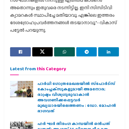
സംഘടനകളില്‍ നിന്നുള്ള എതിര്‍പ്പ് കാരണം
അതൊന്നും ഇതുവരെ നടന്നിട്ടില്ല. ഇനി സിസിടിവി
ക്യാമറകള്‍ സ്ഥാപിച്ചേ മതിയാവൂ. എങ്കിലെ ഇത്തരം
ദേശദ്രോഹപ്രവര്‍ത്തനങ്ങള്‍ തടയാനാവൂ.”- വികാസ്
പട്ടേല്‍ പറയുന്നു.
Latest from
this Category
പാര്‍ധി ഗോത്രമേഖലയില്‍ സ്‌പോര്‍ട്‌സ്
കോംപ്ലക്‌സുകളുമായി അമനോര;
രാഷ്ട്രം വിശ്വഗുരുവാകാന്‍
അവഗണിക്കപ്പെട്ടവര്‍
മുഖ്യധാരയിലെത്തണം : ഡോ. മോഹന്‍
ഭാഗവത്
ഹര്‍ ഘര്‍ തിരംഗ കാമ്പയിന്‍ ഒന്‍പത്
മുതല്‍; ആഗസ്ത് 14 വിഭജന ഭീകരത