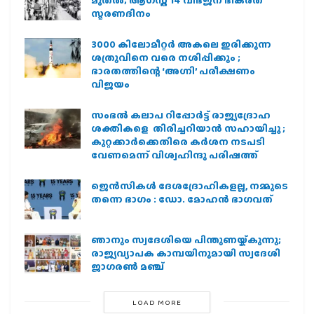
സ്മരണദിനം
3000 കിലോമീറ്റർ അകലെ ഇരിക്കുന്ന
ശത്രുവിനെ വരെ നശിപ്പിക്കും ;
ഭാരതത്തിന്റെ ‘അഗ്നി’ പരീക്ഷണം
വിജയം
സംഭൽ കലാപ റിപ്പോർട്ട് രാജ്യദ്രോഹ
ശക്തികളെ തിരിച്ചറിയാൻ സഹായിച്ചു ;
കുറ്റക്കാർക്കെതിരെ കർശന നടപടി
വേണമെന്ന് വിശ്വഹിന്ദു പരിഷത്ത്
ജെന്‍സികള്‍ ദേശദ്രോഹികളല്ല, നമ്മുടെ
തന്നെ ഭാഗം : ഡോ. മോഹന്‍ ഭാഗവത്
ഞാനും സ്വദേശിയെ പിന്തുണയ്ക്കുന്നു;
രാജ്യവ്യാപക കാമ്പയിനുമായി സ്വദേശി
ജാഗരണ്‍ മഞ്ച്
LOAD MORE