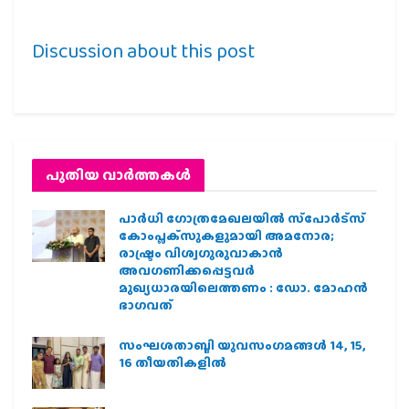
Discussion about this post
പുതിയ വാര്‍ത്തകള്‍
പാര്‍ധി ഗോത്രമേഖലയില്‍ സ്‌പോര്‍ട്‌സ്
കോംപ്ലക്‌സുകളുമായി അമനോര;
രാഷ്ട്രം വിശ്വഗുരുവാകാന്‍
അവഗണിക്കപ്പെട്ടവര്‍
മുഖ്യധാരയിലെത്തണം : ഡോ. മോഹന്‍
ഭാഗവത്
സംഘശതാബ്ദി യുവസംഗമങ്ങള്‍ 14, 15,
16 തീയതികളില്‍