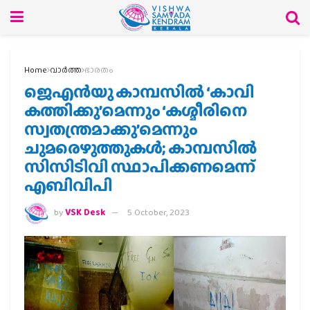
Home
വാര്‍ത്ത
ഭാരതം
ജെഎന്‍യു കാമ്പസില്‍ ‘കാവി
കത്തിക്കു’മെന്നും ‘കശ്മീരിനെ
സ്വതന്ത്രമാക്കു’മെന്നും
ചുമരെഴുത്തുകള്‍; കാമ്പസില്‍
സിസിടിവി സ്ഥാപിക്കണമെന്ന്
എബിവിപി
by
VSK Desk
5 October, 2023