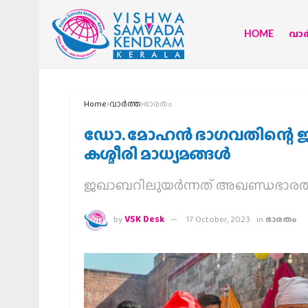
HOME
വാര്
Home
വാര്‍ത്ത
ഭാരതം
ഡോ. മോഹന്‍ ഭാഗവതിന്റെ ജമ്മ
കശ്മീരി മാധ്യമങ്ങള്‍
ജഖാബറിലുയര്‍ന്നത് അഖണ്ഡഭാര
by
VSK Desk
17 October, 2023
in
ഭാരതം