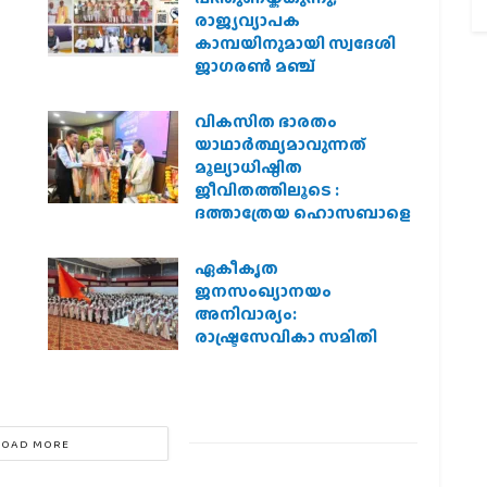
രാജ്യവ്യാപക
കാമ്പയിനുമായി സ്വദേശി
ജാഗരണ്‍ മഞ്ച്
വികസിത ഭാരതം
യാഥാർത്ഥ്യമാവുന്നത്
മൂല്യാധിഷ്ഠിത
ജീവിതത്തിലൂടെ :
ദത്താത്രേയ ഹൊസബാളെ
ഏകീകൃത
ജനസംഖ്യാനയം
അനിവാര്യം:
രാഷ്ട്രസേവികാ സമിതി
LOAD MORE