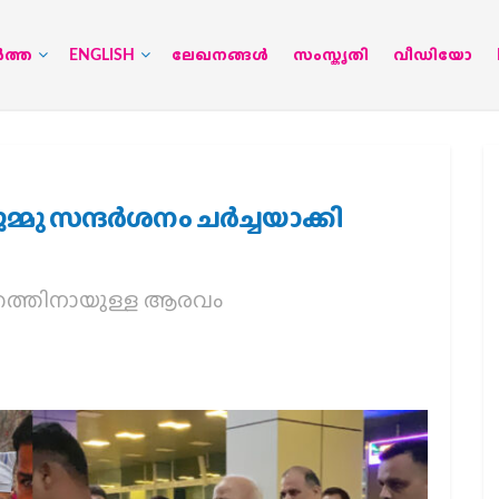
‍ത്ത
ENGLISH
ലേഖനങ്ങള്‍
സംസ്കൃതി
വീഡിയോ
ു സന്ദര്‍ശനം ചര്‍ച്ചയാക്കി
തത്തിനായുള്ള ആരവം