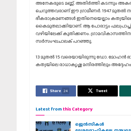
അനേകരുടെ മണ്ണ്. അതിര്‍ത്തി കടന്നും അ
ചെറുത്തവരാണ് ഈ ഗ്രാമീണര്‍. 1947 മുതല്‍ നടന്
ഭീകരാക്രമണങ്ങള്‍ ഇതിനെയെല്ലാം കത്വയില
കൈമുതലാക്കിയാണ്. ആ പോരാട്ടം ഫലപ്രാപ്തി
വഴിയിലേക്ക് കുതിക്കണം. ഗ്രാമവികാസത്ത
സര്‍സംഘചാലക് പറഞ്ഞു.
13 മുതല്‍ 15 വരെയായിരുന്നു ഡോ. മോഹന്‍ ഭാഗ
കത്വയിലെ രാധാകൃഷ്ണ മന്ദിരത്തിലും അദ്ദേഹം
Share
24
Tweet
Latest from
this Category
ജെന്‍സികള്‍
ദേശദ്രോഹികളല്ല, നമ്മുട