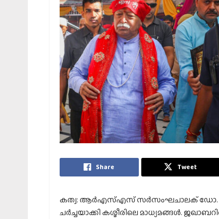
Share
Tweet
കത്വ: ആര്‍എസ്എസ് സര്‍സംഘചാലക് ഡോ. മോ
ചര്‍ച്ചയാക്കി കശ്മീരിലെ മാധ്യമങ്ങള്‍. ജഖ