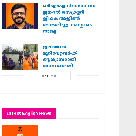
ബിഎംഎസ് സംസ്ഥാന
ജനറൽ സെക്രട്ടറി
ജി.കെ അജിത്ത്
അന്തരിച്ചു; സംസ്കാരം
നാളെ
ജലത്താല്‍
മുറിവേറ്റവര്‍ക്ക്
ആശ്വാസമായി
സേവാഭാരതി
LOAD MORE
Latest English News