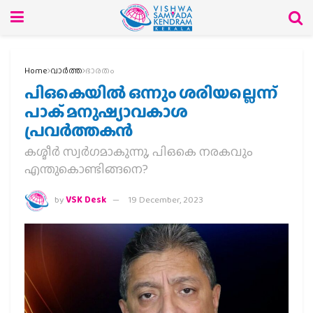
Home
വാര്‍ത്ത
ഭാരതം
പിഒകെയില്‍ ഒന്നും ശരിയല്ലെന്ന്
പാക് മനുഷ്യാവകാശ
പ്രവര്‍ത്തകന്‍
കശ്മീര്‍ സ്വര്‍ഗമാകുന്നു, പിഒകെ നരകവും
എന്തുകൊണ്ടിങ്ങനെ?
by
VSK Desk
19 December, 2023