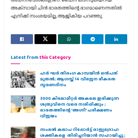
അക്‌സായി ചിന്‍ ഭാരതത്തിന്റെ ഭാഗമാണെന്നതില്‍
എനിക്ക് സംശയമില്ല, ആജികിയ പറഞ്ഞു.
Latest from
this Category
ഹര്‍ ഘര്‍ തിരംഗ കാമ്പയിന്‍ ഒന്‍പത്
മുതല്‍; ആഗസ്ത് 14 വിഭജന ഭീകരത
സ്മരണദിനം
3000 കിലോമീറ്റർ അകലെ ഇരിക്കുന്ന
ശത്രുവിനെ വരെ നശിപ്പിക്കും ;
ഭാരതത്തിന്റെ ‘അഗ്നി’ പരീക്ഷണം
വിജയം
സംഭൽ കലാപ റിപ്പോർട്ട് രാജ്യദ്രോഹ
ശക്തികളെ തിരിച്ചറിയാൻ സഹായിച്ചു ;