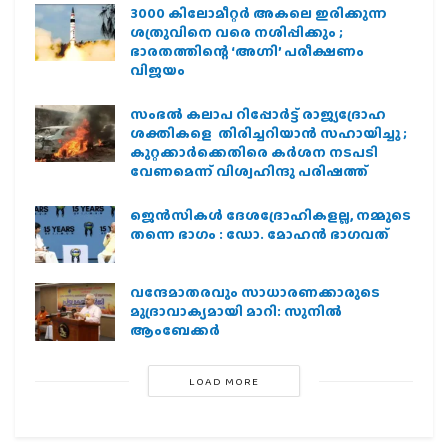
3000 കിലോമീറ്റർ അകലെ ഇരിക്കുന്ന
ശത്രുവിനെ വരെ നശിപ്പിക്കും ;
ഭാരതത്തിന്റെ ‘അഗ്നി’ പരീക്ഷണം
വിജയം
സംഭൽ കലാപ റിപ്പോർട്ട് രാജ്യദ്രോഹ
ശക്തികളെ തിരിച്ചറിയാൻ സഹായിച്ചു ;
കുറ്റക്കാർക്കെതിരെ കർശന നടപടി
വേണമെന്ന് വിശ്വഹിന്ദു പരിഷത്ത്
ജെന്‍സികള്‍ ദേശദ്രോഹികളല്ല, നമ്മുടെ
തന്നെ ഭാഗം : ഡോ. മോഹന്‍ ഭാഗവത്
വന്ദേമാതരവും സാധാരണക്കാരുടെ
മുദ്രാവാക്യമായി മാറി: സുനിൽ
ആംബേക്കർ
LOAD MORE