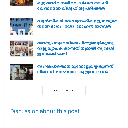
കുറ്റക്കാർക്കെതിരെ കർശന നടപടി
വേണമെന്ന് വിശ്വഹിന്ദു പരിഷത്ത്
ജെന്‍സികള്‍ ദേശദ്രോഹികളല്ല, നമ്മുടെ
തന്നെ ഭാഗം : ഡോ. മോഹന്‍ ഭാഗവത്
ഞാനും സ്വദേശിയെ പിന്തുണയ്ക്കുന്നു;
രാജ്യവ്യാപക കാമ്പയിനുമായി സ്വദേശി
ജാഗരണ്‍ മഞ്ച്
സംഘപ്രാര്‍ത്ഥന മുന്നോട്ടുവയ്ക്കുന്നത്
ഗീതാദര്‍ശനം: ഡോ. കൃഷ്ണഗോപാല്‍
LOAD MORE
Discussion about this post