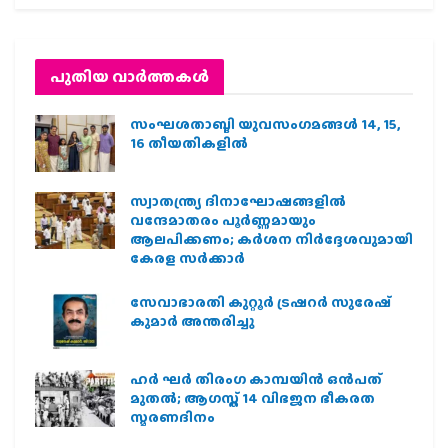
പുതിയ വാര്‍ത്തകള്‍
സംഘശതാബ്ദി യുവസംഗമങ്ങള്‍ 14, 15,
16 തീയതികളില്‍
സ്വാതന്ത്ര്യ ദിനാഘോഷങ്ങളിൽ
വന്ദേമാതരം പൂർണ്ണമായും
ആലപിക്കണം; കർശന നിർദ്ദേശവുമായി
കേരള സർക്കാർ
സേവാഭാരതി കുറ്റൂർ ട്രഷറർ സുരേഷ്
കുമാർ അന്തരിച്ചു
ഹര്‍ ഘര്‍ തിരംഗ കാമ്പയിന്‍ ഒന്‍പത്
മുതല്‍; ആഗസ്ത് 14 വിഭജന ഭീകരത
സ്മരണദിനം