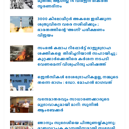
മുതല്‍; ആഗസ്ത് 14 വിഭജന ഭീകരത
സ്മരണദിനം
3000 കിലോമീറ്റർ അകലെ ഇരിക്കുന്ന
ശത്രുവിനെ വരെ നശിപ്പിക്കും ;
ഭാരതത്തിന്റെ ‘അഗ്നി’ പരീക്ഷണം
വിജയം
സംഭൽ കലാപ റിപ്പോർട്ട് രാജ്യദ്രോഹ
ശക്തികളെ തിരിച്ചറിയാൻ സഹായിച്ചു ;
കുറ്റക്കാർക്കെതിരെ കർശന നടപടി
വേണമെന്ന് വിശ്വഹിന്ദു പരിഷത്ത്
ജെന്‍സികള്‍ ദേശദ്രോഹികളല്ല, നമ്മുടെ
തന്നെ ഭാഗം : ഡോ. മോഹന്‍ ഭാഗവത്
വന്ദേമാതരവും സാധാരണക്കാരുടെ
മുദ്രാവാക്യമായി മാറി: സുനിൽ
ആംബേക്കർ
ഞാനും സ്വദേശിയെ പിന്തുണയ്ക്കുന്നു;
രാജ്യവ്യാപക കാമ്പയിനുമായി സ്വദേശി