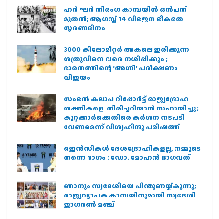
ഹര്‍ ഘര്‍ തിരംഗ കാമ്പയിന്‍ ഒന്‍പത്
മുതല്‍; ആഗസ്ത് 14 വിഭജന ഭീകരത
സ്മരണദിനം
3000 കിലോമീറ്റർ അകലെ ഇരിക്കുന്ന
ശത്രുവിനെ വരെ നശിപ്പിക്കും ;
ഭാരതത്തിന്റെ ‘അഗ്നി’ പരീക്ഷണം
വിജയം
സംഭൽ കലാപ റിപ്പോർട്ട് രാജ്യദ്രോഹ
ശക്തികളെ തിരിച്ചറിയാൻ സഹായിച്ചു ;
കുറ്റക്കാർക്കെതിരെ കർശന നടപടി
വേണമെന്ന് വിശ്വഹിന്ദു പരിഷത്ത്
ജെന്‍സികള്‍ ദേശദ്രോഹികളല്ല, നമ്മുടെ
തന്നെ ഭാഗം : ഡോ. മോഹന്‍ ഭാഗവത്
ഞാനും സ്വദേശിയെ പിന്തുണയ്ക്കുന്നു;
രാജ്യവ്യാപക കാമ്പയിനുമായി സ്വദേശി
ജാഗരണ്‍ മഞ്ച്