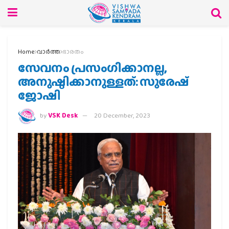
Home
വാര്‍ത്ത
ഭാരതം
സേവനം പ്രസംഗിക്കാനല്ല,
അനുഷ്ഠിക്കാനുള്ളത്: സുരേഷ്
ജോഷി
by
VSK Desk
20 December, 2023