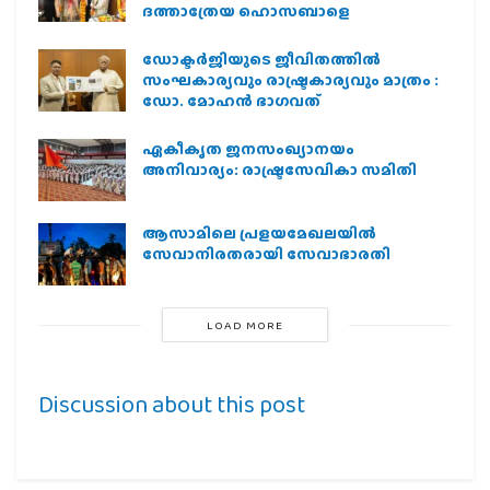
ദത്താത്രേയ ഹൊസബാളെ
ഡോക്ടർജിയുടെ ജീവിതത്തിൽ
സംഘകാര്യവും രാഷ്ട്രകാര്യവും മാത്രം :
ഡോ. മോഹൻ ഭാഗവത്
ഏകീകൃത ജനസംഖ്യാനയം
അനിവാര്യം: രാഷ്ട്രസേവികാ സമിതി
ആസാമിലെ പ്രളയമേഖലയില്‍
സേവാനിരതരായി സേവാഭാരതി
LOAD MORE
Discussion about this post