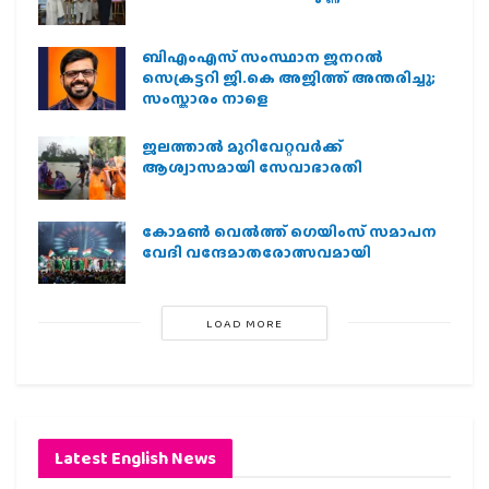
ബിഎംഎസ് സംസ്ഥാന ജനറൽ
സെക്രട്ടറി ജി.കെ അജിത്ത് അന്തരിച്ചു;
സംസ്കാരം നാളെ
ജലത്താല്‍ മുറിവേറ്റവര്‍ക്ക്
ആശ്വാസമായി സേവാഭാരതി
കോമൺ വെൽത്ത് ഗെയിംസ് സമാപന
വേദി വന്ദേമാതരോത്സവമായി
LOAD MORE
Latest English News