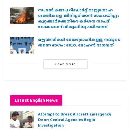
സംഭൽ കലാപ റിപ്പോർട്ട് രാജ്യദ്രോഹ
ശക്തികളെ തിരിച്ചറിയാൻ സഹായിച്ചു ;
കുറ്റക്കാർക്കെതിരെ കർശന നടപടി
വേണമെന്ന് വിശ്വഹിന്ദു പരിഷത്ത്
ജെന്‍സികള്‍ ദേശദ്രോഹികളല്ല, നമ്മുടെ
തന്നെ ഭാഗം : ഡോ. മോഹന്‍ ഭാഗവത്
LOAD MORE
Latest English News
Attempt to Break Aircraft Emergency
Door: Central Agencies Begin
Investigation