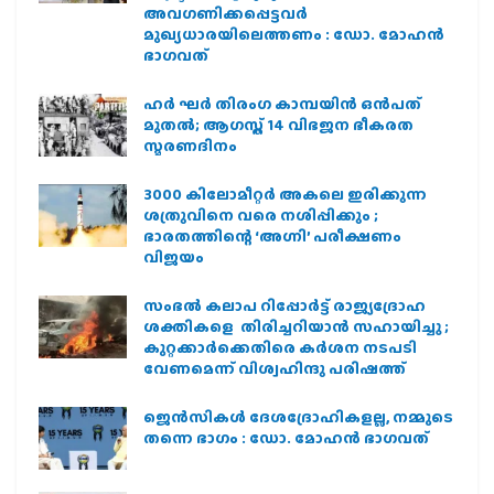
അവഗണിക്കപ്പെട്ടവര്‍
മുഖ്യധാരയിലെത്തണം : ഡോ. മോഹന്‍
ഭാഗവത്
ഹര്‍ ഘര്‍ തിരംഗ കാമ്പയിന്‍ ഒന്‍പത്
മുതല്‍; ആഗസ്ത് 14 വിഭജന ഭീകരത
സ്മരണദിനം
3000 കിലോമീറ്റർ അകലെ ഇരിക്കുന്ന
ശത്രുവിനെ വരെ നശിപ്പിക്കും ;
ഭാരതത്തിന്റെ ‘അഗ്നി’ പരീക്ഷണം
വിജയം
സംഭൽ കലാപ റിപ്പോർട്ട് രാജ്യദ്രോഹ
ശക്തികളെ തിരിച്ചറിയാൻ സഹായിച്ചു ;
കുറ്റക്കാർക്കെതിരെ കർശന നടപടി
വേണമെന്ന് വിശ്വഹിന്ദു പരിഷത്ത്
ജെന്‍സികള്‍ ദേശദ്രോഹികളല്ല, നമ്മുടെ
തന്നെ ഭാഗം : ഡോ. മോഹന്‍ ഭാഗവത്