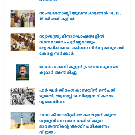
സംഘശതാബ്ദി യുവസംഗമങ്ങള്‍ 14, 15,
16 തീയതികളില്‍
സ്വാതന്ത്ര്യ ദിനാഘോഷങ്ങളിൽ
വന്ദേമാതരം പൂർണ്ണമായും
ആലപിക്കണം; കർശന നിർദ്ദേശവുമായി
കേരള സർക്കാർ
സേവാഭാരതി കുറ്റൂർ ട്രഷറർ സുരേഷ്
കുമാർ അന്തരിച്ചു
ഹര്‍ ഘര്‍ തിരംഗ കാമ്പയിന്‍ ഒന്‍പത്
മുതല്‍; ആഗസ്ത് 14 വിഭജന ഭീകരത
സ്മരണദിനം
3000 കിലോമീറ്റർ അകലെ ഇരിക്കുന്ന
ശത്രുവിനെ വരെ നശിപ്പിക്കും ;
ഭാരതത്തിന്റെ ‘അഗ്നി’ പരീക്ഷണം
വിജയം