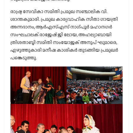
രാഷ്ട്ര സേവികാ സമിതി പ്രമുഖ സഞ്ചാലിക വി.
ശാന്തകുമാരി. പ്രമുഖ കാര്യവാഹിക സീതാ ഗായത്രി
അന്നദാനം, ആര്‍എസ്എസ് നാഗ്പൂര്‍ മഹാനഗര്‍
സംഘചാലക് രാജേഷ് ജി ലോയ, അഹല്യാബായി
ത്രിശതാബ്ദി സമിതി സംയോജക് അനുപ് ഘുമാരെ,
എഴുത്തുകാരി മനീഷ കാശികര്‍ തുടങ്ങിയ പ്രമുഖര്‍
പങ്കെടുത്തു.