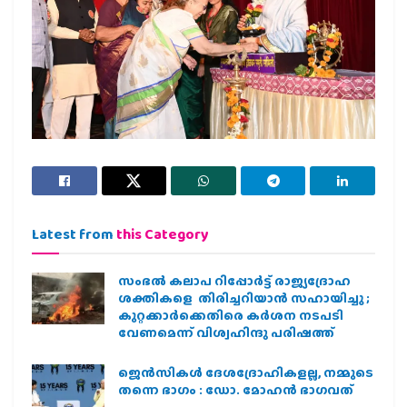
Latest from
this Category
സംഭൽ കലാപ റിപ്പോർട്ട് രാജ്യദ്രോഹ
ശക്തികളെ തിരിച്ചറിയാൻ സഹായിച്ചു ;
കുറ്റക്കാർക്കെതിരെ കർശന നടപടി
വേണമെന്ന് വിശ്വഹിന്ദു പരിഷത്ത്
ജെന്‍സികള്‍ ദേശദ്രോഹികളല്ല, നമ്മുടെ
തന്നെ ഭാഗം : ഡോ. മോഹന്‍ ഭാഗവത്