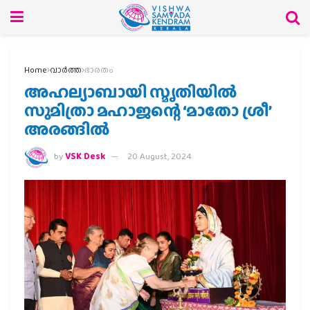
Home
വാര്‍ത്ത
ഭാരതം
അഹല്യാബായി സ്മൃതിയില്‍
സുമിത്രാ മഹാജന്റെ ‘മാതോ ശ്രീ’
അരങ്ങില്‍
by
VSK Desk
20 August, 2024