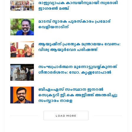
രാജ്യവ്യാപക കാമ്പയിനുമായി സ്വദേശി
ജാഗരണ്‍ മഞ്ച്
മാടമ്പ് സ്മാരക പുരസ്‌കാരം പ്രമോദ്
വെളിയനാടിന്
ആയുഷിന് പ്രത്യേക മന്ത്രാലയം വേണം:
വിശ്വ ആയുര്‍വേദ പരിഷത്ത്
സംഘപ്രാര്‍ത്ഥന മുന്നോട്ടുവയ്ക്കുന്നത്
ഗീതാദര്‍ശനം: ഡോ. കൃഷ്ണഗോപാല്‍
ബിഎംഎസ് സംസ്ഥാന ജനറൽ
സെക്രട്ടറി ജി.കെ അജിത്ത് അന്തരിച്ചു;
സംസ്കാരം നാളെ
LOAD MORE