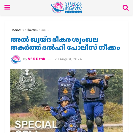
Home
വാര്‍ത്ത
ഭാരതം
അല്‍ ഖ്വയ്ദ ഭീകര ശൃംഖല
തകര്‍ത്ത് ദല്‍ഹി പോലീസ് നീക്കം
by
VSK Desk
23 August, 2024