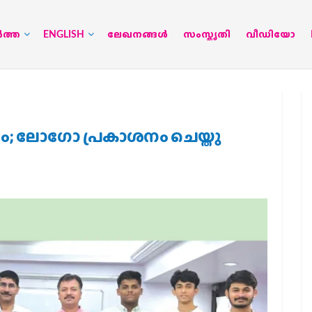
‍ത്ത
ENGLISH
ലേഖനങ്ങള്‍
സംസ്കൃതി
വീഡിയോ
; ലോഗോ പ്രകാശനം ചെയ്തു