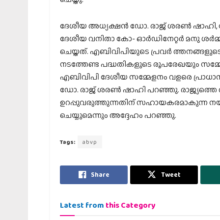
ദേശീയ അധ്യക്ഷന്‍ ഡോ. രാജ് ശരണ്‍ ഷാഹി
ദേശീയ വനിതാ കോ- ഓര്‍ഡിനേറ്റര്‍ മനു ശര്‍മ
ചെയ്തത്. എബിവിപിയുടെ പ്രവര്‍ ത്തനങ്ങള
നടത്തേണ്ട പദ്ധതികളുടെ രൂപരേഖയും സമ്മേള
എബിവിപി ദേശീയ സമ്മേളനം വളരെ പ്രാധാന്
ഡോ. രാജ് ശരണ്‍ ഷാഹി പറഞ്ഞു. രാജ്യത്തെ വി
ഉറപ്പുവരുത്തുന്നതിന് സഹായകരമാകുന്ന നയ
ചെയ്യുമെന്നും അദ്ദേഹം പറഞ്ഞു.
Tags:
abvp
Share
Tweet
Latest from
this Category