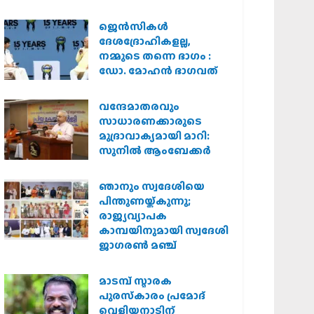
കർശന നടപടി
വേണമെന്ന് വിശ്വഹിന്ദു
ജെന്‍സികള്‍
പരിഷത്ത്
ദേശദ്രോഹികളല്ല,
നമ്മുടെ തന്നെ ഭാഗം :
ഡോ. മോഹന്‍ ഭാഗവത്
വന്ദേമാതരവും
സാധാരണക്കാരുടെ
മുദ്രാവാക്യമായി മാറി:
സുനിൽ ആംബേക്കർ
ഞാനും സ്വദേശിയെ
പിന്തുണയ്ക്കുന്നു;
രാജ്യവ്യാപക
കാമ്പയിനുമായി സ്വദേശി
ജാഗരണ്‍ മഞ്ച്
മാടമ്പ് സ്മാരക
പുരസ്‌കാരം പ്രമോദ്
വെളിയനാടിന്