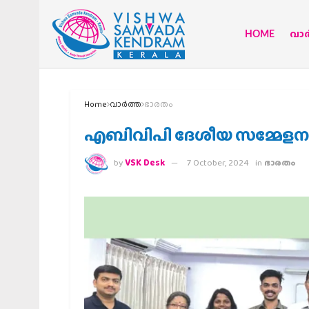
HOME
വാര്
Home
വാര്‍ത്ത
ഭാരതം
എബിവിപി ദേശീയ സമ്മേളനം
by
VSK Desk
7 October, 2024
in
ഭാരതം