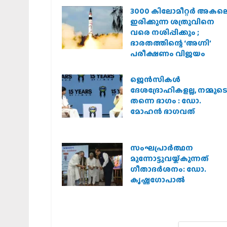
3000 കിലോമീറ്റർ അകല
ഇരിക്കുന്ന ശത്രുവിനെ
വരെ നശിപ്പിക്കും ;
ഭാരതത്തിന്റെ ‘അഗ്നി’
പരീക്ഷണം വിജയം
ജെന്‍സികള്‍
ദേശദ്രോഹികളല്ല, നമ്മുട
തന്നെ ഭാഗം : ഡോ.
മോഹന്‍ ഭാഗവത്
സംഘപ്രാര്‍ത്ഥന
മുന്നോട്ടുവയ്ക്കുന്നത്
ഗീതാദര്‍ശനം: ഡോ.
കൃഷ്ണഗോപാല്‍