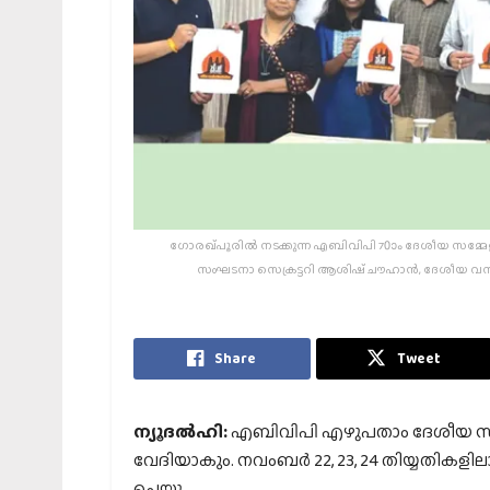
ഗോരഖ്പൂരില്‍ നടക്കുന്ന എബിവിപി 70ാം ദേശീയ സമ്
സംഘടനാ സെക്രട്ടറി ആശിഷ് ചൗഹാന്‍, ദേശീയ വനിതാ ക
Share
Tweet
ന്യൂദല്‍ഹി:
എബിവിപി എഴുപതാം ദേശീയ സമ്മേ
വേദിയാകും. നവംബര്‍ 22, 23, 24 തിയ്യതികള
ചെയ്തു.