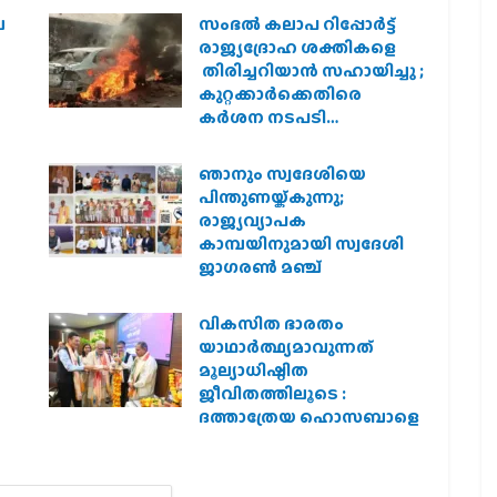
െ
സംഭൽ കലാപ റിപ്പോർട്ട്
രാജ്യദ്രോഹ ശക്തികളെ
തിരിച്ചറിയാൻ സഹായിച്ചു ;
കുറ്റക്കാർക്കെതിരെ
കർശന നടപടി
വേണമെന്ന് വിശ്വഹിന്ദു
പരിഷത്ത്
ഞാനും സ്വദേശിയെ
െ
പിന്തുണയ്ക്കുന്നു;
രാജ്യവ്യാപക
കാമ്പയിനുമായി സ്വദേശി
ജാഗരണ്‍ മഞ്ച്
വികസിത ഭാരതം
യാഥാർത്ഥ്യമാവുന്നത്
മൂല്യാധിഷ്ഠിത
ജീവിതത്തിലൂടെ :
ദത്താത്രേയ ഹൊസബാളെ