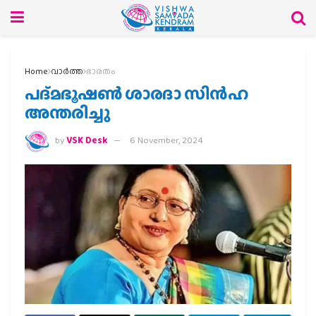
Home
വാര്‍ത്ത
ഭാരതം
പദ്മഭൂഷണ്‍ ശാരദാ സിന്‍ഹ
അന്തരിച്ചു
by
VSK Desk
6 November, 2024