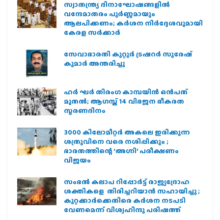
സ്വാതന്ത്ര്യ ദിനാഘോഷങ്ങളിൽ
വന്ദേമാതരം പൂർണ്ണമായും
ആലപിക്കണം; കർശന നിർദ്ദേശവുമായി
കേരള സർക്കാർ
സേവാഭാരതി കുറ്റൂർ ട്രഷറർ സുരേഷ്
കുമാർ അന്തരിച്ചു
ഹര്‍ ഘര്‍ തിരംഗ കാമ്പയിന്‍ ഒന്‍പത്
മുതല്‍; ആഗസ്ത് 14 വിഭജന ഭീകരത
സ്മരണദിനം
3000 കിലോമീറ്റർ അകലെ ഇരിക്കുന്ന
ശത്രുവിനെ വരെ നശിപ്പിക്കും ;
ഭാരതത്തിന്റെ ‘അഗ്നി’ പരീക്ഷണം
വിജയം
സംഭൽ കലാപ റിപ്പോർട്ട് രാജ്യദ്രോഹ
ശക്തികളെ തിരിച്ചറിയാൻ സഹായിച്ചു ;
കുറ്റക്കാർക്കെതിരെ കർശന നടപടി
വേണമെന്ന് വിശ്വഹിന്ദു പരിഷത്ത്