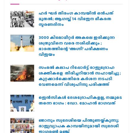
ഹര്‍ ഘര്‍ തിരംഗ കാമ്പയിന്‍ ഒന്‍പത്
മുതല്‍; ആഗസ്ത് 14 വിഭജന ഭീകരത
സ്മരണദിനം
3000 കിലോമീറ്റർ അകലെ ഇരിക്കുന്ന
ശത്രുവിനെ വരെ നശിപ്പിക്കും ;
ഭാരതത്തിന്റെ ‘അഗ്നി’ പരീക്ഷണം
വിജയം
സംഭൽ കലാപ റിപ്പോർട്ട് രാജ്യദ്രോഹ
ശക്തികളെ തിരിച്ചറിയാൻ സഹായിച്ചു ;
കുറ്റക്കാർക്കെതിരെ കർശന നടപടി
വേണമെന്ന് വിശ്വഹിന്ദു പരിഷത്ത്
ജെന്‍സികള്‍ ദേശദ്രോഹികളല്ല, നമ്മുടെ
തന്നെ ഭാഗം : ഡോ. മോഹന്‍ ഭാഗവത്
ഞാനും സ്വദേശിയെ പിന്തുണയ്ക്കുന്നു;
രാജ്യവ്യാപക കാമ്പയിനുമായി സ്വദേശി
ജാഗരണ്‍ മഞ്ച്