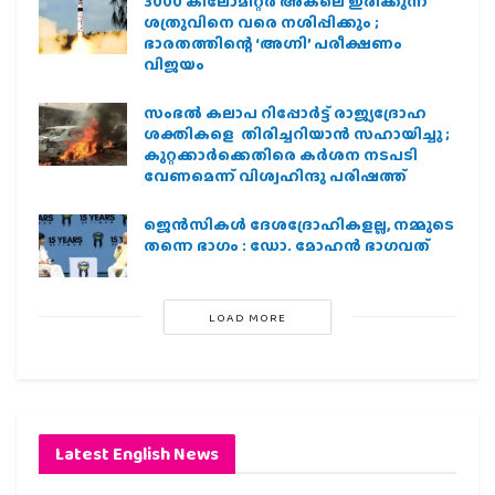
3000 കിലോമീറ്റർ അകലെ ഇരിക്കുന്ന
ശത്രുവിനെ വരെ നശിപ്പിക്കും ;
ഭാരതത്തിന്റെ ‘അഗ്നി’ പരീക്ഷണം
വിജയം
സംഭൽ കലാപ റിപ്പോർട്ട് രാജ്യദ്രോഹ
ശക്തികളെ തിരിച്ചറിയാൻ സഹായിച്ചു ;
കുറ്റക്കാർക്കെതിരെ കർശന നടപടി
വേണമെന്ന് വിശ്വഹിന്ദു പരിഷത്ത്
ജെന്‍സികള്‍ ദേശദ്രോഹികളല്ല, നമ്മുടെ
തന്നെ ഭാഗം : ഡോ. മോഹന്‍ ഭാഗവത്
LOAD MORE
Latest English News