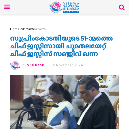
Home
വാര്‍ത്ത
ഭാരതം
സുപ്രീംകോടതിയുടെ 51-ാമത്തെ
ചീഫ് ജസ്റ്റിസായി ചുമതലയേറ്റ്
ചീഫ് ജസ്റ്റിസ് സഞ്ജീവ് ഖന്ന
by
VSK Desk
11 November, 2024