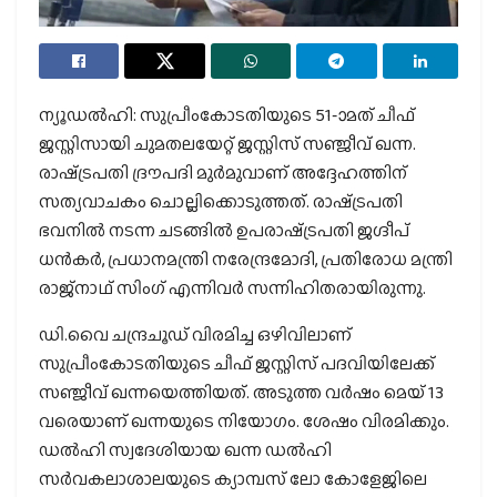
ന്യൂഡൽഹി: സുപ്രീംകോടതിയുടെ 51-ാമത് ചീഫ്
ജസ്റ്റിസായി ചുമതലയേറ്റ് ജസ്റ്റിസ് സഞ്ജീവ് ഖന്ന.
രാഷ്‌ട്രപതി ദ്രൗപദി മുർമുവാണ് അദ്ദേഹത്തിന്
സത്യവാചകം ചൊല്ലിക്കൊടുത്തത്. രാഷ്‌ട്രപതി
ഭവനിൽ നടന്ന ചടങ്ങിൽ ഉപരാഷ്‌ട്രപതി ജ​ഗ്ദീപ്
ധൻകർ, പ്രധാനമന്ത്രി നരേന്ദ്രമോദി, പ്രതിരോധ മന്ത്രി
രാജ്നാഥ് സിം​ഗ് എന്നിവർ സന്നിഹിതരായിരുന്നു.
ഡി.വൈ ചന്ദ്രചൂഡ് വിരമിച്ച ഒഴിവിലാണ്
സുപ്രീംകോടതിയുടെ ചീഫ് ജസ്റ്റിസ് പദവിയിലേക്ക്
സഞ്ജീവ് ഖന്നയെത്തിയത്. അടുത്ത വർഷം മെയ് 13
വരെയാണ് ഖന്നയുടെ നിയോ​ഗം. ശേഷം വിരമിക്കും.
ഡൽഹി സ്വദേശിയായ ഖന്ന ഡൽ​ഹി
സർവകലാശാലയുടെ ക്യാമ്പസ് ലോ കോളേജിലെ