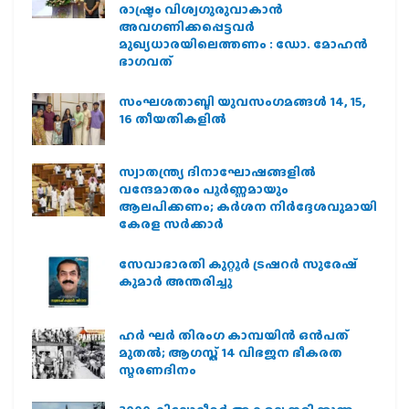
രാഷ്ട്രം വിശ്വഗുരുവാകാന്‍
അവഗണിക്കപ്പെട്ടവര്‍
മുഖ്യധാരയിലെത്തണം : ഡോ. മോഹന്‍
ഭാഗവത്
സംഘശതാബ്ദി യുവസംഗമങ്ങള്‍ 14, 15,
16 തീയതികളില്‍
സ്വാതന്ത്ര്യ ദിനാഘോഷങ്ങളിൽ
വന്ദേമാതരം പൂർണ്ണമായും
ആലപിക്കണം; കർശന നിർദ്ദേശവുമായി
കേരള സർക്കാർ
സേവാഭാരതി കുറ്റൂർ ട്രഷറർ സുരേഷ്
കുമാർ അന്തരിച്ചു
ഹര്‍ ഘര്‍ തിരംഗ കാമ്പയിന്‍ ഒന്‍പത്
മുതല്‍; ആഗസ്ത് 14 വിഭജന ഭീകരത
സ്മരണദിനം