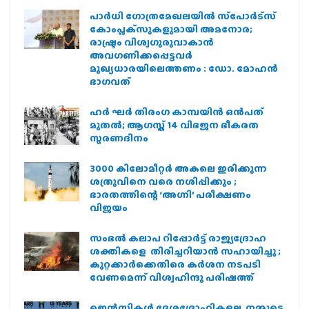
പാര്‍ധി ഗോത്രമേഖലയില്‍ സ്‌പോര്‍ട്‌സ്
കോംപ്ലക്‌സുകളുമായി അമനോര;
രാഷ്ട്രം വിശ്വഗുരുവാകാന്‍
അവഗണിക്കപ്പെട്ടവര്‍
മുഖ്യധാരയിലെത്തണം : ഡോ. മോഹന്‍
ഭാഗവത്
ഹര്‍ ഘര്‍ തിരംഗ കാമ്പയിന്‍ ഒന്‍പത്
മുതല്‍; ആഗസ്ത് 14 വിഭജന ഭീകരത
സ്മരണദിനം
3000 കിലോമീറ്റർ അകലെ ഇരിക്കുന്ന
ശത്രുവിനെ വരെ നശിപ്പിക്കും ;
ഭാരതത്തിന്റെ ‘അഗ്നി’ പരീക്ഷണം
വിജയം
സംഭൽ കലാപ റിപ്പോർട്ട് രാജ്യദ്രോഹ
ശക്തികളെ തിരിച്ചറിയാൻ സഹായിച്ചു ;
കുറ്റക്കാർക്കെതിരെ കർശന നടപടി
വേണമെന്ന് വിശ്വഹിന്ദു പരിഷത്ത്
ജെന്‍സികള്‍ ദേശദ്രോഹികളല്ല, നമ്മുടെ