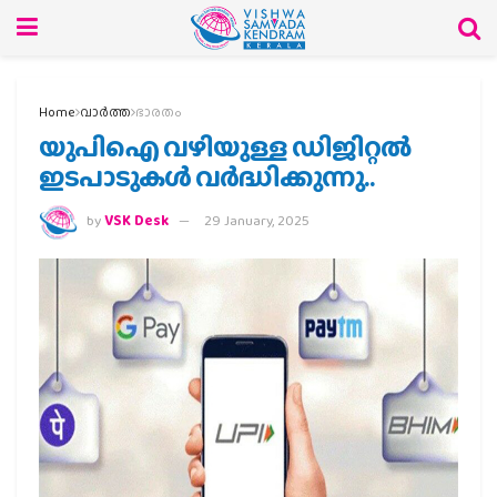
Home
വാര്‍ത്ത
ഭാരതം
യുപിഐ വഴിയുള്ള ഡിജിറ്റല്‍
ഇടപാടുകള്‍ വർദ്ധിക്കുന്നു..
by
VSK Desk
29 January, 2025