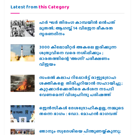
Latest from
this Category
ഹര്‍ ഘര്‍ തിരംഗ കാമ്പയിന്‍ ഒന്‍പത്
മുതല്‍; ആഗസ്ത് 14 വിഭജന ഭീകരത
സ്മരണദിനം
3000 കിലോമീറ്റർ അകലെ ഇരിക്കുന്ന
ശത്രുവിനെ വരെ നശിപ്പിക്കും ;
ഭാരതത്തിന്റെ ‘അഗ്നി’ പരീക്ഷണം
വിജയം
സംഭൽ കലാപ റിപ്പോർട്ട് രാജ്യദ്രോഹ
ശക്തികളെ തിരിച്ചറിയാൻ സഹായിച്ചു ;
കുറ്റക്കാർക്കെതിരെ കർശന നടപടി
വേണമെന്ന് വിശ്വഹിന്ദു പരിഷത്ത്
ജെന്‍സികള്‍ ദേശദ്രോഹികളല്ല, നമ്മുടെ
തന്നെ ഭാഗം : ഡോ. മോഹന്‍ ഭാഗവത്
ഞാനും സ്വദേശിയെ പിന്തുണയ്ക്കുന്നു;