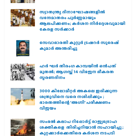
സ്വാതന്ത്ര്യ ദിനാഘോഷങ്ങളിൽ
വന്ദേമാതരം പൂർണ്ണമായും
ആലപിക്കണം; കർശന നിർദ്ദേശവുമായി
കേരള സർക്കാർ
സേവാഭാരതി കുറ്റൂർ ട്രഷറർ സുരേഷ്
കുമാർ അന്തരിച്ചു
ഹര്‍ ഘര്‍ തിരംഗ കാമ്പയിന്‍ ഒന്‍പത്
മുതല്‍; ആഗസ്ത് 14 വിഭജന ഭീകരത
സ്മരണദിനം
3000 കിലോമീറ്റർ അകലെ ഇരിക്കുന്ന
ശത്രുവിനെ വരെ നശിപ്പിക്കും ;
ഭാരതത്തിന്റെ ‘അഗ്നി’ പരീക്ഷണം
വിജയം
സംഭൽ കലാപ റിപ്പോർട്ട് രാജ്യദ്രോഹ
ശക്തികളെ തിരിച്ചറിയാൻ സഹായിച്ചു ;
കുറ്റക്കാർക്കെതിരെ കർശന നടപടി