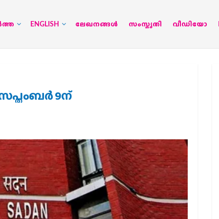
‍ത്ത
ENGLISH
ലേഖനങ്ങള്‍
സംസ്കൃതി
വീഡിയോ
സപ്തംബര്‍ 9ന്