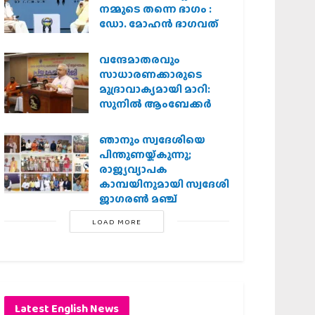
നമ്മുടെ തന്നെ ഭാഗം :
ഡോ. മോഹന്‍ ഭാഗവത്
വന്ദേമാതരവും
സാധാരണക്കാരുടെ
മുദ്രാവാക്യമായി മാറി:
സുനിൽ ആംബേക്കർ
ഞാനും സ്വദേശിയെ
പിന്തുണയ്ക്കുന്നു;
രാജ്യവ്യാപക
കാമ്പയിനുമായി സ്വദേശി
ജാഗരണ്‍ മഞ്ച്
LOAD MORE
Latest English News