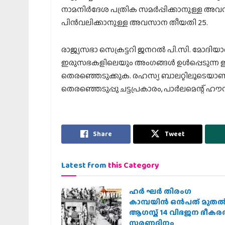
നാമനിര്‍ദേശ പത്രിക സമര്‍പ്പിക്കാനുള്ള അ
പിന്‍വലിക്കാനുള്ള അവസാന തീയതി 25.
രാജ്യസഭാ സെക്രട്ടറി ജനറല്‍ പി.സി. മോദിയാണ്
ഇരുസഭകളിലെയും അംഗങ്ങള്‍ ഉള്‍പ്പെടുന്ന
തെരഞ്ഞെടുക്കുക. രഹസ്യ ബാലറ്റിലൂടെയാണ് വോട
തെരഞ്ഞെടുപ്പു ചട്ടപ്രകാരം, പാര്‍ലമെന്റ് ഹ
Share
Tweet
Latest from
this Category
ഹര്‍ ഘര്‍ തിരംഗ
കാമ്പയിന്‍ ഒന്‍പത് മുതല്‍
ആഗസ്ത് 14 വിഭജന ഭീക
സ്മരണദിനം