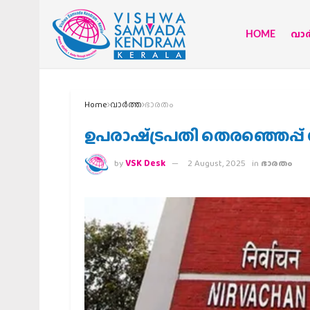
HOME
വാര്
Home
വാര്‍ത്ത
ഭാരതം
ഉപരാഷ്‌ട്രപതി തെരഞ്ഞെപ്പ് 
by
VSK Desk
2 August, 2025
in
ഭാരതം