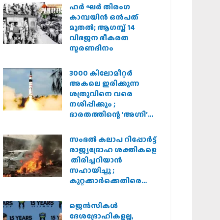
ഹര്‍ ഘര്‍ തിരംഗ
കാമ്പയിന്‍ ഒന്‍പത്
മുതല്‍; ആഗസ്ത് 14
വിഭജന ഭീകരത
സ്മരണദിനം
3000 കിലോമീറ്റർ
അകലെ ഇരിക്കുന്ന
ശത്രുവിനെ വരെ
നശിപ്പിക്കും ;
ഭാരതത്തിന്റെ ‘അഗ്നി’
പരീക്ഷണം വിജയം
സംഭൽ കലാപ റിപ്പോർട്ട്
രാജ്യദ്രോഹ ശക്തികളെ
തിരിച്ചറിയാൻ
സഹായിച്ചു ;
കുറ്റക്കാർക്കെതിരെ
കർശന നടപടി
വേണമെന്ന് വിശ്വഹിന്ദു
ജെന്‍സികള്‍
പരിഷത്ത്
ദേശദ്രോഹികളല്ല,