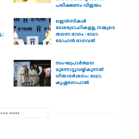
പരീക്ഷണം വിജയം
ജെന്‍സികള്‍
ദേശദ്രോഹികളല്ല, നമ്മുടെ
 ;
തന്നെ ഭാഗം : ഡോ.
മോഹന്‍ ഭാഗവത്
സംഘപ്രാര്‍ത്ഥന
മുന്നോട്ടുവയ്ക്കുന്നത്
ഗീതാദര്‍ശനം: ഡോ.
കൃഷ്ണഗോപാല്‍
LOAD MORE