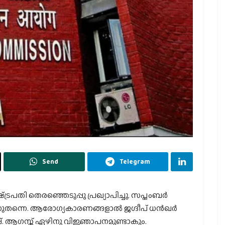
Send
Telegram
ട്രപതി തെരഞ്ഞെടുപ്പു പ്രഖ്യാപിച്ചു. സപ്തംബര്‍
്നുതന്നെ. ആരോഗ്യകാരണങ്ങളാല്‍ ജഗ്ദീപ് ധന്‍ഖര്‍
പ്. ആഗസ്ത് ഏഴിനു വിജ്ഞാപനമുണ്ടാകും.