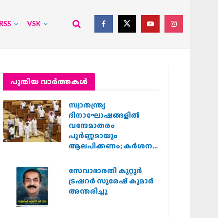
RSS
VSK
പുതിയ വാര്‍ത്തകള്‍
സ്വാതന്ത്ര്യ
ദിനാഘോഷങ്ങളിൽ
വന്ദേമാതരം
പൂർണ്ണമായും
ആലപിക്കണം; കർശന
നിർദ്ദേശവുമായി കേരള
സർക്കാർ
സേവാഭാരതി കുറ്റൂർ
ട്രഷറർ സുരേഷ് കുമാർ
അന്തരിച്ചു