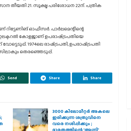
വസാന തീയതി 21. സൂക്ഷ്മ പരിശോധന 22ന്. പത്രിക
 റിട്ടേണിങ് ഓഫീസര്‍. പാര്‍ലമെന്റിന്റെ
 ഇലക്ടറല്‍ കോളജാണ് ഉപരാഷ്‌ട്രപതിയെ
്ടെടുപ്പ്. 1974ലെ രാഷ്‌ട്രപതി, ഉപരാഷ്‌ട്രപതി
ൗസിലാകും തെരഞ്ഞെടുപ്പ്.
Send
Share
Share
3000 കിലോമീറ്റർ അകലെ
;
ഇരിക്കുന്ന ശത്രുവിനെ
രത
വരെ നശിപ്പിക്കും ;
ഭാരതത്തിന്റെ ‘അഗ്നി’