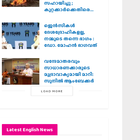
സഹായിച്ചു ;
കുറ്റക്കാർക്കെതിരെ
കർശന നടപടി
വേണമെന്ന് വിശ്വഹിന്ദു
ജെന്‍സികള്‍
പരിഷത്ത്
ദേശദ്രോഹികളല്ല,
നമ്മുടെ തന്നെ ഭാഗം :
ഡോ. മോഹന്‍ ഭാഗവത്
വന്ദേമാതരവും
സാധാരണക്കാരുടെ
മുദ്രാവാക്യമായി മാറി:
സുനിൽ ആംബേക്കർ
LOAD MORE
Latest English News