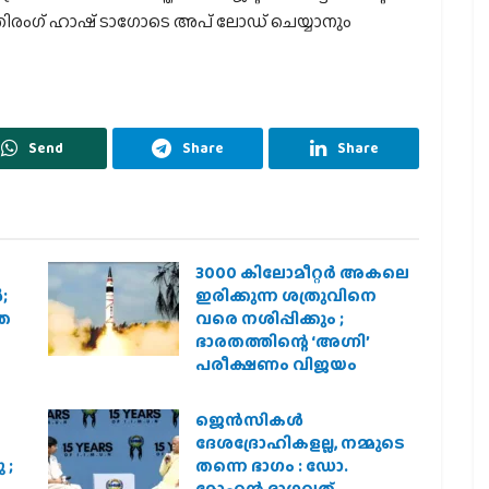
ിരംഗ് ഹാഷ് ടാഗോടെ അപ് ലോഡ് ചെയ്യാനും
Send
Share
Share
3000 കിലോമീറ്റർ അകലെ
;
ഇരിക്കുന്ന ശത്രുവിനെ
രത
വരെ നശിപ്പിക്കും ;
ഭാരതത്തിന്റെ ‘അഗ്നി’
പരീക്ഷണം വിജയം
ജെന്‍സികള്‍
ദേശദ്രോഹികളല്ല, നമ്മുടെ
 ;
തന്നെ ഭാഗം : ഡോ.