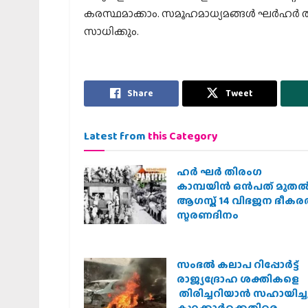
കരസ്ഥമാക്കാം. സമൂഹമാധ്യമങ്ങൾ ഘർഹർ ത
സാധിക്കും.
Share
Tweet
Latest from
this Category
ഹര്‍ ഘര്‍ തിരംഗ
കാമ്പയിന്‍ ഒന്‍പത് മുതല്‍
ആഗസ്ത് 14 വിഭജന ഭീക
സ്മരണദിനം
സംഭൽ കലാപ റിപ്പോർട്ട്
രാജ്യദ്രോഹ ശക്തികളെ
തിരിച്ചറിയാൻ സഹായിച്ചു