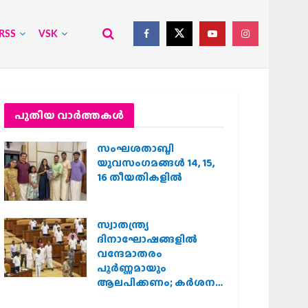
RSS
VSK
പുതിയ വാര്‍ത്തകള്‍
സംഘശതാബ്ദി
യുവസംഗമങ്ങള്‍ 14, 15,
16 തീയതികളില്‍
സ്വാതന്ത്ര്യ
ദിനാഘോഷങ്ങളിൽ
വന്ദേമാതരം
പൂർണ്ണമായും
ആലപിക്കണം; കർശന
നിർദ്ദേശവുമായി കേരള