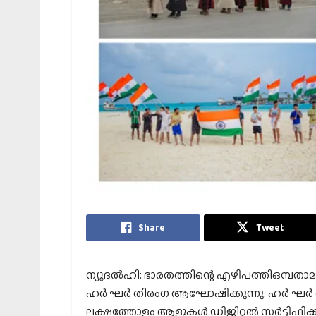
Share
Tweet
ന്യൂദൽഹി: ഭാരതത്തിന്റെ എഴിപത്തിഒമ്പതാമത് 
ഹർ ഘർ തിരംഗ ആഘോഷിക്കുന്നു. ഹർ ഘർ തിര
ലക്ഷത്തോളം ആളുകൾ ഡിജിറ്റൽ സർട്ടിഫിക്കറ്റിന