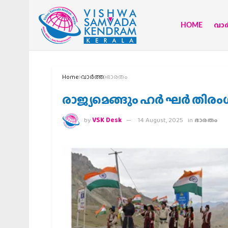
HOME
വാര്
Home
വാര്‍ത്ത
ഭാരതം
രാജ്യമെങ്ങും ഹർ ഘർ തി
by
VSK Desk
14 August, 2025
in
ഭാരതം