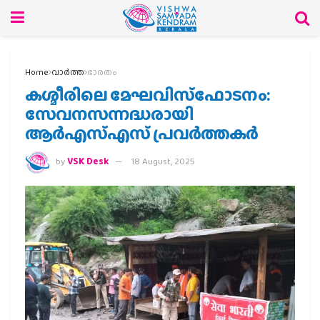
Home
വാര്‍ത്ത
ഭാരതം
കശ്മീരിലെ മേഘവിസ്‌ഫോടനം:
സേവനസന്നദ്ധരായി
ആര്‍എസ്എസ് പ്രവര്‍ത്തകര്‍
by
VSK Desk
18 August, 2025