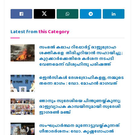
Latest from
this Category
സംഭൽ കലാപ റിപ്പോർട്ട് രാജ്യദ്രോഹ
ശക്തികളെ തിരിച്ചറിയാൻ സഹായിച്ചു ;
കുറ്റക്കാർക്കെതിരെ കർശന നടപടി
വേണമെന്ന് വിശ്വഹിന്ദു പരിഷത്ത്
ജെന്‍സികള്‍ ദേശദ്രോഹികളല്ല, നമ്മുടെ
തന്നെ ഭാഗം : ഡോ. മോഹന്‍ ഭാഗവത്
ഞാനും സ്വദേശിയെ പിന്തുണയ്ക്കുന്നു;
രാജ്യവ്യാപക കാമ്പയിനുമായി സ്വദേശി
ജാഗരണ്‍ മഞ്ച്
സംഘപ്രാര്‍ത്ഥന മുന്നോട്ടുവയ്ക്കുന്നത്
ഗീതാദര്‍ശനം: ഡോ. കൃഷ്ണഗോപാല്‍