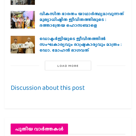
വികസിത ഭാരതം യാഥാർത്ഥ്യമാവുന്നത്
മൂല്യാധിഷ്ഠിത ജീവിതത്തിലൂടെ :
ദത്താത്രേയ ഹൊസബാളെ
ഡോക്ടർജിയുടെ ജീവിതത്തിൽ
സംഘകാര്യവും രാഷ്ട്രകാര്യവും മാത്രം :
ഡോ. മോഹൻ ഭാഗവത്
LOAD MORE
Discussion about this post
പുതിയ വാര്‍ത്തകള്‍