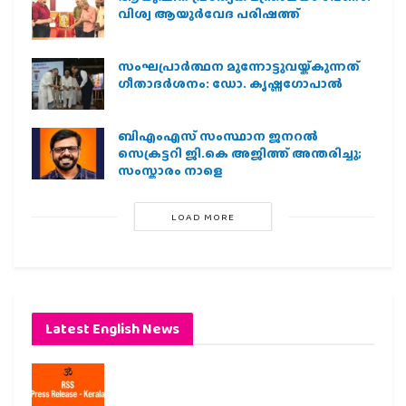
വിശ്വ ആയുര്‍വേദ പരിഷത്ത്
സംഘപ്രാര്‍ത്ഥന മുന്നോട്ടുവയ്ക്കുന്നത്
ഗീതാദര്‍ശനം: ഡോ. കൃഷ്ണഗോപാല്‍
ബിഎംഎസ് സംസ്ഥാന ജനറൽ
സെക്രട്ടറി ജി.കെ അജിത്ത് അന്തരിച്ചു;
സംസ്കാരം നാളെ
LOAD MORE
Latest English News