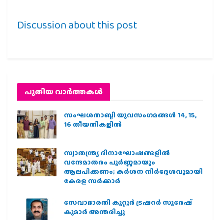
Discussion about this post
പുതിയ വാര്‍ത്തകള്‍
സംഘശതാബ്ദി യുവസംഗമങ്ങള്‍ 14, 15,
16 തീയതികളില്‍
സ്വാതന്ത്ര്യ ദിനാഘോഷങ്ങളിൽ
വന്ദേമാതരം പൂർണ്ണമായും
ആലപിക്കണം; കർശന നിർദ്ദേശവുമായി
കേരള സർക്കാർ
സേവാഭാരതി കുറ്റൂർ ട്രഷറർ സുരേഷ്
കുമാർ അന്തരിച്ചു