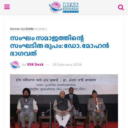
Home
വാര്‍ത്ത
ഭാരതം
സംഘം സമാജത്തിന്റെ
സംഘടിത രൂപം: ഡോ. മോഹന്‍
ഭാഗവത്
by
VSK Desk
26 February, 2026