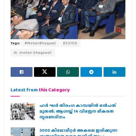
Tags:
#MohanBhagwat
RSS100
dr. mohan bhagawat
Latest from
this Category
ഹര്‍ ഘര്‍ തിരംഗ കാമ്പയിന്‍ ഒന്‍പത്
മുതല്‍; ആഗസ്ത് 14 വിഭജന ഭീകരത
സ്മരണദിനം
3000 കിലോമീറ്റർ അകലെ ഇരിക്കുന്ന
ശത്രുവിനെ വരെ നശിപ്പിക്കും ;