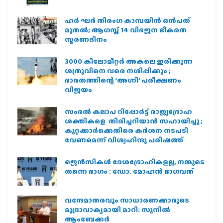
ഹര്‍ ഘര്‍ തിരംഗ കാമ്പയിന്‍ ഒന്‍പത്
മുതല്‍; ആഗസ്ത് 14 വിഭജന ഭീകരത
സ്മരണദിനം
3000 കിലോമീറ്റർ അകലെ ഇരിക്കുന്ന
ശത്രുവിനെ വരെ നശിപ്പിക്കും ;
ഭാരതത്തിന്റെ ‘അഗ്നി’ പരീക്ഷണം
വിജയം
സംഭൽ കലാപ റിപ്പോർട്ട് രാജ്യദ്രോഹ
ശക്തികളെ തിരിച്ചറിയാൻ സഹായിച്ചു ;
കുറ്റക്കാർക്കെതിരെ കർശന നടപടി
വേണമെന്ന് വിശ്വഹിന്ദു പരിഷത്ത്
ജെന്‍സികള്‍ ദേശദ്രോഹികളല്ല, നമ്മുടെ
തന്നെ ഭാഗം : ഡോ. മോഹന്‍ ഭാഗവത്
വന്ദേമാതരവും സാധാരണക്കാരുടെ
മുദ്രാവാക്യമായി മാറി: സുനിൽ
ആംബേക്കർ