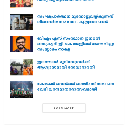
സംഘപ്രാര്‍ത്ഥന മുന്നോട്ടുവയ്ക്കുന്നത്
ഗീതാദര്‍ശനം: ഡോ. കൃഷ്ണഗോപാല്‍
ബിഎംഎസ് സംസ്ഥാന ജനറൽ
സെക്രട്ടറി ജി.കെ അജിത്ത് അന്തരിച്ചു;
സംസ്കാരം നാളെ
ജലത്താല്‍ മുറിവേറ്റവര്‍ക്ക്
ആശ്വാസമായി സേവാഭാരതി
കോമൺ വെൽത്ത് ഗെയിംസ് സമാപന
വേദി വന്ദേമാതരോത്സവമായി
LOAD MORE