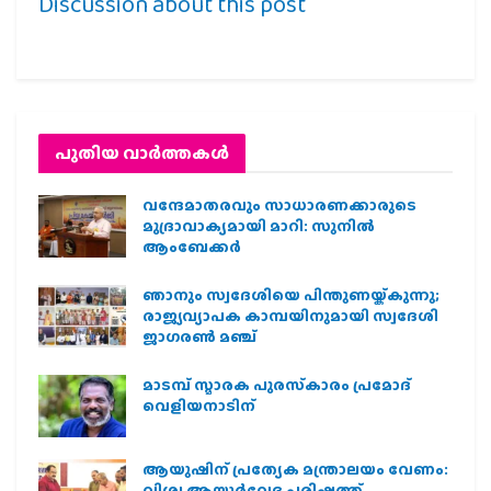
Discussion about this post
പുതിയ വാര്‍ത്തകള്‍
വന്ദേമാതരവും സാധാരണക്കാരുടെ
മുദ്രാവാക്യമായി മാറി: സുനിൽ
ആംബേക്കർ
ഞാനും സ്വദേശിയെ പിന്തുണയ്ക്കുന്നു;
രാജ്യവ്യാപക കാമ്പയിനുമായി സ്വദേശി
ജാഗരണ്‍ മഞ്ച്
മാടമ്പ് സ്മാരക പുരസ്‌കാരം പ്രമോദ്
വെളിയനാടിന്
ആയുഷിന് പ്രത്യേക മന്ത്രാലയം വേണം:
വിശ്വ ആയുര്‍വേദ പരിഷത്ത്