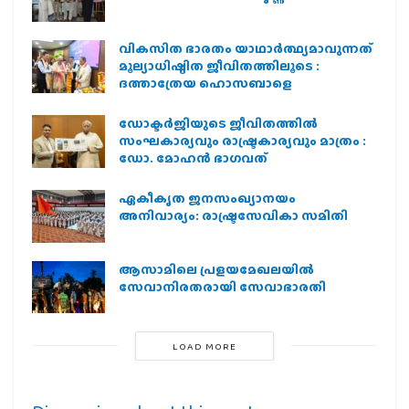
വികസിത ഭാരതം യാഥാർത്ഥ്യമാവുന്നത്
മൂല്യാധിഷ്ഠിത ജീവിതത്തിലൂടെ :
ദത്താത്രേയ ഹൊസബാളെ
ഡോക്ടർജിയുടെ ജീവിതത്തിൽ
സംഘകാര്യവും രാഷ്ട്രകാര്യവും മാത്രം :
ഡോ. മോഹൻ ഭാഗവത്
ഏകീകൃത ജനസംഖ്യാനയം
അനിവാര്യം: രാഷ്ട്രസേവികാ സമിതി
ആസാമിലെ പ്രളയമേഖലയില്‍
സേവാനിരതരായി സേവാഭാരതി
LOAD MORE