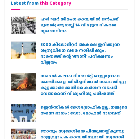
Latest from
this Category
ഹര്‍ ഘര്‍ തിരംഗ കാമ്പയിന്‍ ഒന്‍പത്
മുതല്‍; ആഗസ്ത് 14 വിഭജന ഭീകരത
സ്മരണദിനം
3000 കിലോമീറ്റർ അകലെ ഇരിക്കുന്ന
ശത്രുവിനെ വരെ നശിപ്പിക്കും ;
ഭാരതത്തിന്റെ ‘അഗ്നി’ പരീക്ഷണം
വിജയം
സംഭൽ കലാപ റിപ്പോർട്ട് രാജ്യദ്രോഹ
ശക്തികളെ തിരിച്ചറിയാൻ സഹായിച്ചു ;
കുറ്റക്കാർക്കെതിരെ കർശന നടപടി
വേണമെന്ന് വിശ്വഹിന്ദു പരിഷത്ത്
ജെന്‍സികള്‍ ദേശദ്രോഹികളല്ല, നമ്മുടെ
തന്നെ ഭാഗം : ഡോ. മോഹന്‍ ഭാഗവത്
ഞാനും സ്വദേശിയെ പിന്തുണയ്ക്കുന്നു;
രാജ്യവ്യാപക കാമ്പയിനുമായി സ്വദേശി