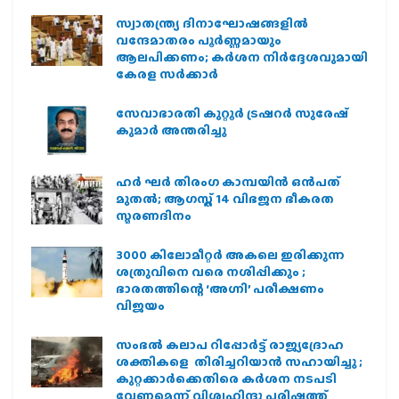
സ്വാതന്ത്ര്യ ദിനാഘോഷങ്ങളിൽ
വന്ദേമാതരം പൂർണ്ണമായും
ആലപിക്കണം; കർശന നിർദ്ദേശവുമായി
കേരള സർക്കാർ
സേവാഭാരതി കുറ്റൂർ ട്രഷറർ സുരേഷ്
കുമാർ അന്തരിച്ചു
ഹര്‍ ഘര്‍ തിരംഗ കാമ്പയിന്‍ ഒന്‍പത്
മുതല്‍; ആഗസ്ത് 14 വിഭജന ഭീകരത
സ്മരണദിനം
3000 കിലോമീറ്റർ അകലെ ഇരിക്കുന്ന
ശത്രുവിനെ വരെ നശിപ്പിക്കും ;
ഭാരതത്തിന്റെ ‘അഗ്നി’ പരീക്ഷണം
വിജയം
സംഭൽ കലാപ റിപ്പോർട്ട് രാജ്യദ്രോഹ
ശക്തികളെ തിരിച്ചറിയാൻ സഹായിച്ചു ;
കുറ്റക്കാർക്കെതിരെ കർശന നടപടി
വേണമെന്ന് വിശ്വഹിന്ദു പരിഷത്ത്