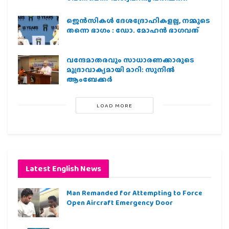
ജെന്‍സികള്‍ ദേശദ്രോഹികളല്ല, നമ്മുടെ
തന്നെ ഭാഗം : ഡോ. മോഹന്‍ ഭാഗവത്
വന്ദേമാതരവും സാധാരണക്കാരുടെ
മുദ്രാവാക്യമായി മാറി: സുനിൽ
ആംബേക്കർ
LOAD MORE
Latest English News
Man Remanded for Attempting to Force
Open Aircraft Emergency Door