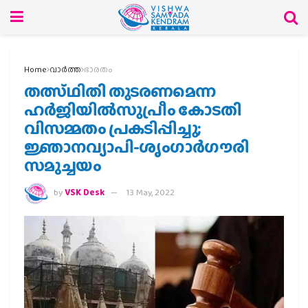
Home
വാര്‍ത്ത
ഭാരതം
തത്സ്ഥിതി തുടരണമെന്ന
ഹര്‍ജിയില്‍സുപ്രീം കോടതി
വിസമ്മതം പ്രകടിപ്പിച്ചു;
ജ്ഞാനവ്യാപി-ശൃംഗാര്‍ഗൗരി
സമുച്ചയം
by
VSK Desk
13 May, 2022