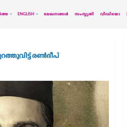
‍ത്ത
ENGLISH
ലേഖനങ്ങള്‍
സംസ്കൃതി
വീഡിയോ
 പുറത്തുവിട്ട് രണ്‍ദീപ്