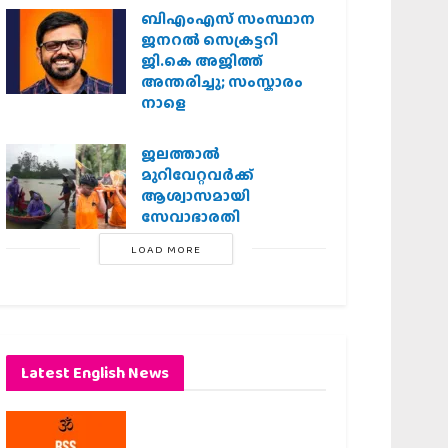
ബിഎംഎസ് സംസ്ഥാന
ജനറൽ സെക്രട്ടറി
ജി.കെ അജിത്ത്
അന്തരിച്ചു; സംസ്കാരം
നാളെ
ജലത്താല്‍
മുറിവേറ്റവര്‍ക്ക്
ആശ്വാസമായി
സേവാഭാരതി
LOAD MORE
Latest English News