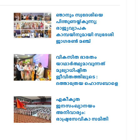
ഞാനും സ്വദേശിയെ
െ
പിന്തുണയ്ക്കുന്നു;
രാജ്യവ്യാപക
കാമ്പയിനുമായി സ്വദേശി
ജാഗരണ്‍ മഞ്ച്
വികസിത ഭാരതം
യാഥാർത്ഥ്യമാവുന്നത്
മൂല്യാധിഷ്ഠിത
ജീവിതത്തിലൂടെ :
ദത്താത്രേയ ഹൊസബാളെ
ഏകീകൃത
ജനസംഖ്യാനയം
അനിവാര്യം:
രാഷ്ട്രസേവികാ സമിതി