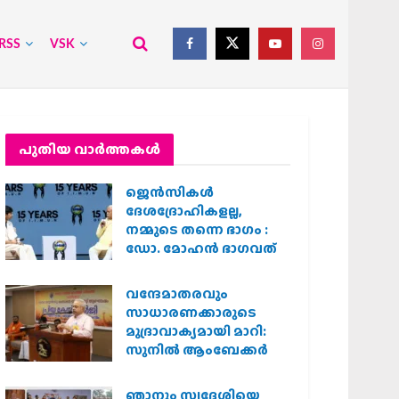
RSS
VSK
പുതിയ വാര്‍ത്തകള്‍
ജെന്‍സികള്‍
ദേശദ്രോഹികളല്ല,
നമ്മുടെ തന്നെ ഭാഗം :
ഡോ. മോഹന്‍ ഭാഗവത്
വന്ദേമാതരവും
സാധാരണക്കാരുടെ
മുദ്രാവാക്യമായി മാറി:
സുനിൽ ആംബേക്കർ
ഞാനും സ്വദേശിയെ