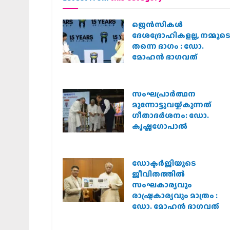
ജെന്‍സികള്‍
ദേശദ്രോഹികളല്ല, നമ്മുട
തന്നെ ഭാഗം : ഡോ.
മോഹന്‍ ഭാഗവത്
സംഘപ്രാര്‍ത്ഥന
മുന്നോട്ടുവയ്ക്കുന്നത്
ഗീതാദര്‍ശനം: ഡോ.
കൃഷ്ണഗോപാല്‍
ഡോക്ടർജിയുടെ
ജീവിതത്തിൽ
സംഘകാര്യവും
രാഷ്ട്രകാര്യവും മാത്രം :
ഡോ. മോഹൻ ഭാഗവത്