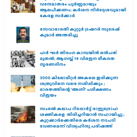
വന്ദേമാതരം പൂർണ്ണമായും
ആലപിക്കണം; കർശന നിർദ്ദേശവുമായി
കേരള സർക്കാർ
സേവാഭാരതി കുറ്റൂർ ട്രഷറർ സുരേഷ്
കുമാർ അന്തരിച്ചു
ഹര്‍ ഘര്‍ തിരംഗ കാമ്പയിന്‍ ഒന്‍പത്
മുതല്‍; ആഗസ്ത് 14 വിഭജന ഭീകരത
സ്മരണദിനം
3000 കിലോമീറ്റർ അകലെ ഇരിക്കുന്ന
ശത്രുവിനെ വരെ നശിപ്പിക്കും ;
ഭാരതത്തിന്റെ ‘അഗ്നി’ പരീക്ഷണം
വിജയം
സംഭൽ കലാപ റിപ്പോർട്ട് രാജ്യദ്രോഹ
ശക്തികളെ തിരിച്ചറിയാൻ സഹായിച്ചു ;
കുറ്റക്കാർക്കെതിരെ കർശന നടപടി
വേണമെന്ന് വിശ്വഹിന്ദു പരിഷത്ത്