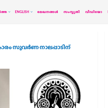
‍ത്ത
ENGLISH
ലേഖനങ്ങള്‍
സംസ്കൃതി
വീഡിയോ
‌കാരം സുവര്‍ണ നാലപ്പാടിന്