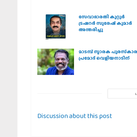
സേവാഭാരതി കുറ്റൂർ
ട്രഷറർ സുരേഷ് കുമാർ
അന്തരിച്ചു
മാടമ്പ് സ്മാരക പുരസ്‌കാ
പ്രമോദ് വെളിയനാടിന്
Discussion about this post