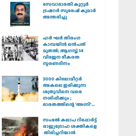
സർക്കാർ
സേവാഭാരതി കുറ്റൂർ
ട്രഷറർ സുരേഷ് കുമാർ
അന്തരിച്ചു
ഹര്‍ ഘര്‍ തിരംഗ
കാമ്പയിന്‍ ഒന്‍പത്
മുതല്‍; ആഗസ്ത് 14
വിഭജന ഭീകരത
സ്മരണദിനം
3000 കിലോമീറ്റർ
അകലെ ഇരിക്കുന്ന
ശത്രുവിനെ വരെ
നശിപ്പിക്കും ;
ഭാരതത്തിന്റെ ‘അഗ്നി’
പരീക്ഷണം വിജയം
സംഭൽ കലാപ റിപ്പോർട്ട്
രാജ്യദ്രോഹ ശക്തികളെ
തിരിച്ചറിയാൻ