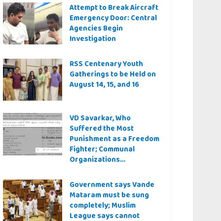
Attempt to Break Aircraft
Emergency Door: Central
Agencies Begin
Investigation
RSS Centenary Youth
Gatherings to be Held on
August 14, 15, and 16
VD Savarkar, Who
Suffered the Most
Punishment as a Freedom
Fighter; Communal
Organizations
Controversy Over Even a
Quiz Question
Government says Vande
Mataram must be sung
completely; Muslim
League says cannot