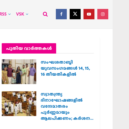
RSS
VSK
പുതിയ വാര്‍ത്തകള്‍
സംഘശതാബ്ദി
യുവസംഗമങ്ങള്‍ 14, 15,
16 തീയതികളില്‍
സ്വാതന്ത്ര്യ
ദിനാഘോഷങ്ങളിൽ
വന്ദേമാതരം
പൂർണ്ണമായും
ആലപിക്കണം; കർശന
നിർദ്ദേശവുമായി കേരള