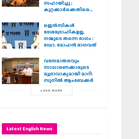
സഹായിച്ചു ;
കുറ്റക്കാർക്കെതിരെ
കർശന നടപടി
വേണമെന്ന് വിശ്വഹിന്ദു
ജെന്‍സികള്‍
പരിഷത്ത്
ദേശദ്രോഹികളല്ല,
നമ്മുടെ തന്നെ ഭാഗം :
ഡോ. മോഹന്‍ ഭാഗവത്
വന്ദേമാതരവും
സാധാരണക്കാരുടെ
മുദ്രാവാക്യമായി മാറി:
സുനിൽ ആംബേക്കർ
LOAD MORE
Latest English News