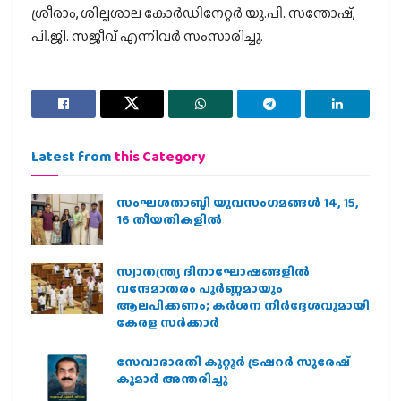
ശ്രീരാം, ശില്പശാല കോർഡിനേറ്റർ യു.പി. സന്തോഷ്,
പി.ജി. സജീവ് എന്നിവർ സംസാരിച്ചു.
Latest from
this Category
സംഘശതാബ്ദി യുവസംഗമങ്ങള്‍ 14, 15,
16 തീയതികളില്‍
സ്വാതന്ത്ര്യ ദിനാഘോഷങ്ങളിൽ
വന്ദേമാതരം പൂർണ്ണമായും
ആലപിക്കണം; കർശന നിർദ്ദേശവുമായി
കേരള സർക്കാർ
സേവാഭാരതി കുറ്റൂർ ട്രഷറർ സുരേഷ്
കുമാർ അന്തരിച്ചു