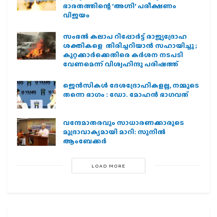
ഭാരതത്തിന്റെ ‘അഗ്നി’ പരീക്ഷണം
വിജയം
സംഭൽ കലാപ റിപ്പോർട്ട് രാജ്യദ്രോഹ
ശക്തികളെ തിരിച്ചറിയാൻ സഹായിച്ചു ;
കുറ്റക്കാർക്കെതിരെ കർശന നടപടി
വേണമെന്ന് വിശ്വഹിന്ദു പരിഷത്ത്
ജെന്‍സികള്‍ ദേശദ്രോഹികളല്ല, നമ്മുടെ
തന്നെ ഭാഗം : ഡോ. മോഹന്‍ ഭാഗവത്
വന്ദേമാതരവും സാധാരണക്കാരുടെ
മുദ്രാവാക്യമായി മാറി: സുനിൽ
ആംബേക്കർ
LOAD MORE