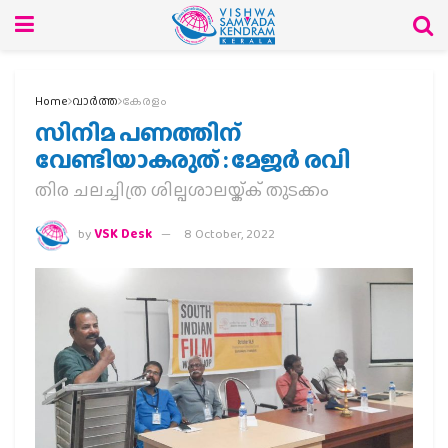
Home
വാര്‍ത്ത
കേരളം
സിനിമ പണത്തിന്
വേണ്ടിയാകരുത് : മേജർ രവി
തിര ചലച്ചിത്ര ശില്പശാലയ്ക്ക് തുടക്കം
by
VSK Desk
8 October, 2022