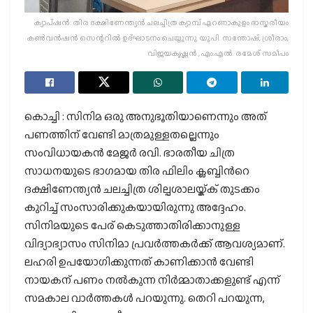
ക്യാപ്ഷൻ: തിര ദക്ഷിണേന്ത്യൻ ചലച്ചിത്ര ക്യാമ്പ് എറണാകുളം ഭാസ്കരീയം
കൺവൻഷൻ സെന്ററിൽ ഉദ്ഘാടനം ചെയ്യുന്നു. യു.പി. സന്തോഷ്, ശ്രീരാം,
വിജയകൃഷ്ണൻ , എം.എൽ. രമേശ് സമീപം
കൊച്ചി : സിനിമ ഒരു അനുഭൂതിയാണെന്നും അത്
പണത്തിന് വേണ്ടി മാത്രമുള്ളതല്ലെന്നും
സംവിധായകൻ മേജർ രവി. ഭാരതീയ ചിത്ര
സാധനയുടെ ഭാഗമായ തിര ഫിലിം ക്ലബ്ബിന്‍റെ
ദക്ഷിണേന്ത്യൻ ചലച്ചിത്ര ശില്പശാലയ്ക്ക് തുടക്കം
കുറിച്ച് സംസാരിക്കുകയായിരുന്നു അദ്ദേഹം.
സിനിമയുടെ പേര് കെടുത്താതിരിക്കാനുള്ള
വിദ്യാഭ്യാസം സിനിമാ പ്രവർത്തകർക്ക് ആവശ്യമാണ്.
ലഹരി ഉപയോഗിക്കുന്നത് കാണിക്കാൻ വേണ്ടി
നായകന് പണം നൽകുന്ന നിർമ്മാതാക്കളുണ്ട് എന്ന്
സമകാല വാർത്തകൾ പറയുന്നു. തെറി പറയുന്ന,