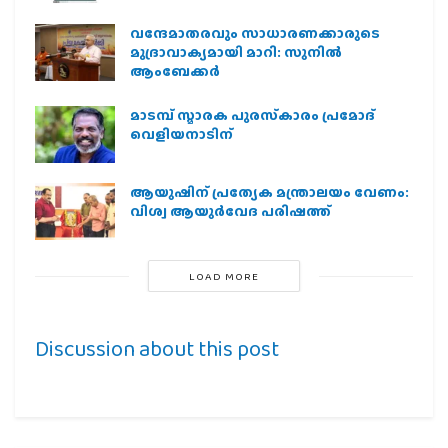
വന്ദേമാതരവും സാധാരണക്കാരുടെ
മുദ്രാവാക്യമായി മാറി: സുനിൽ
ആംബേക്കർ
മാടമ്പ് സ്മാരക പുരസ്‌കാരം പ്രമോദ്
വെളിയനാടിന്
ആയുഷിന് പ്രത്യേക മന്ത്രാലയം വേണം:
വിശ്വ ആയുര്‍വേദ പരിഷത്ത്
LOAD MORE
Discussion about this post