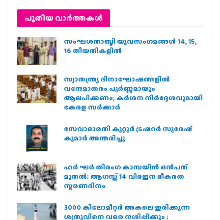
പുതിയ വാര്‍ത്തകള്‍
സംഘശതാബ്ദി യുവസംഗമങ്ങള്‍ 14, 15,
16 തീയതികളില്‍
സ്വാതന്ത്ര്യ ദിനാഘോഷങ്ങളിൽ
വന്ദേമാതരം പൂർണ്ണമായും
ആലപിക്കണം; കർശന നിർദ്ദേശവുമായി
കേരള സർക്കാർ
സേവാഭാരതി കുറ്റൂർ ട്രഷറർ സുരേഷ്
കുമാർ അന്തരിച്ചു
ഹര്‍ ഘര്‍ തിരംഗ കാമ്പയിന്‍ ഒന്‍പത്
മുതല്‍; ആഗസ്ത് 14 വിഭജന ഭീകരത
സ്മരണദിനം
3000 കിലോമീറ്റർ അകലെ ഇരിക്കുന്ന
ശത്രുവിനെ വരെ നശിപ്പിക്കും ;