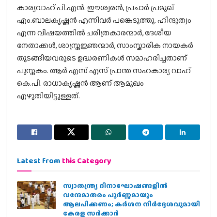
കാര്യവാഹ് പി.എൻ. ഈശ്വരൻ, പ്രചാർ പ്രമുഖ്
എം.ബാലകൃഷ്ണൻ എന്നിവർ പങ്കെടുത്തു. ഹിന്ദുത്വം
എന്ന വിഷയത്തിൽ ചരിത്രകാരന്മാർ, ദേശീയ
നേതാക്കൾ, ശാസ്ത്രജ്ഞന്മാർ, സാംസ്കാരിക നായകർ
തുടങ്ങിയവരുടെ ഉദ്ധരണികൾ സമാഹരിച്ചതാണ്
പുസ്തകം. ആർ എസ് എസ് പ്രാന്ത സഹകാര്യ വാഹ്
കെ.പി. രാധാകൃഷ്ണൻ ആണ് ആമുഖം
എഴുതിയിട്ടുള്ളത്.
Latest from
this Category
സ്വാതന്ത്ര്യ ദിനാഘോഷങ്ങളിൽ
വന്ദേമാതരം പൂർണ്ണമായും
ആലപിക്കണം; കർശന നിർദ്ദേശവുമായി
കേരള സർക്കാർ