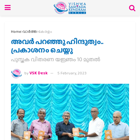
Home
വാര്‍ത്ത
കേരളം
അവർ പറഞ്ഞു ഹിന്ദുത്വം..
പ്രകാശനം ചെയ്തു
പുസ്തക വിതരണ യജ്ഞം 10 മുതൽ
by
VSK Desk
5 February, 2023