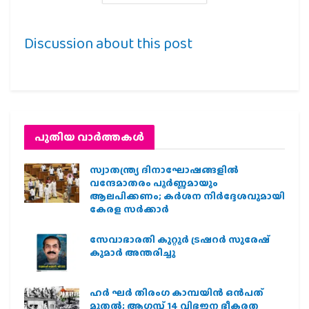
Discussion about this post
പുതിയ വാര്‍ത്തകള്‍
സ്വാതന്ത്ര്യ ദിനാഘോഷങ്ങളിൽ
വന്ദേമാതരം പൂർണ്ണമായും
ആലപിക്കണം; കർശന നിർദ്ദേശവുമായി
കേരള സർക്കാർ
സേവാഭാരതി കുറ്റൂർ ട്രഷറർ സുരേഷ്
കുമാർ അന്തരിച്ചു
ഹര്‍ ഘര്‍ തിരംഗ കാമ്പയിന്‍ ഒന്‍പത്
മുതല്‍; ആഗസ്ത് 14 വിഭജന ഭീകരത