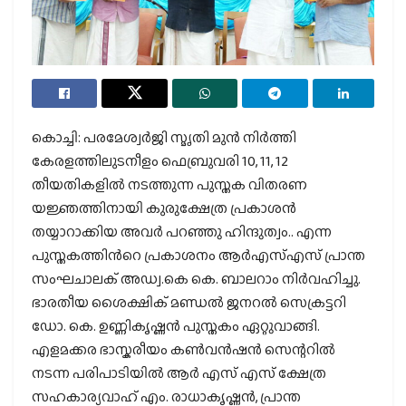
കൊച്ചി: പരമേശ്വർജി സ്മൃതി മുൻ നിർത്തി
കേരളത്തിലുടനീളം ഫെബ്രുവരി 10, 11, 12
തീയതികളിൽ നടത്തുന്ന പുസ്തക വിതരണ
യജ്ഞത്തിനായി കുരുക്ഷേത്ര പ്രകാശൻ
തയ്യാറാക്കിയ അവർ പറഞ്ഞു ഹിന്ദുത്വം.. എന്ന
പുസ്തകത്തിന്‍റെ പ്രകാശനം ആർഎസ്എസ് പ്രാന്ത
സംഘചാലക് അഡ്വ.കെ കെ. ബാലറാം നിർവഹിച്ചു.
ഭാരതീയ ശൈക്ഷിക് മണ്ഡൽ ജനറൽ സെക്രട്ടറി
ഡോ. കെ. ഉണ്ണികൃഷ്ണൻ പുസ്തകം ഏറ്റുവാങ്ങി.
എളമക്കര ഭാസ്കരീയം കൺവൻഷൻ സെന്ററിൽ
നടന്ന പരിപാടിയിൽ ആർ എസ് എസ് ക്ഷേത്ര
സഹകാര്യവാഹ് എം. രാധാകൃഷ്ണൻ, പ്രാന്ത