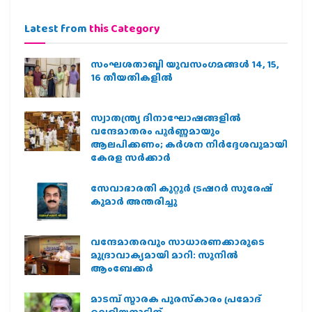
Latest from
this Category
സംഘശതാബ്ദി യുവസംഗമങ്ങള്‍ 14, 15,
16 തീയതികളില്‍
സ്വാതന്ത്ര്യ ദിനാഘോഷങ്ങളിൽ
വന്ദേമാതരം പൂർണ്ണമായും
ആലപിക്കണം; കർശന നിർദ്ദേശവുമായി
കേരള സർക്കാർ
സേവാഭാരതി കുറ്റൂർ ട്രഷറർ സുരേഷ്
കുമാർ അന്തരിച്ചു
വന്ദേമാതരവും സാധാരണക്കാരുടെ
മുദ്രാവാക്യമായി മാറി: സുനിൽ
ആംബേക്കർ
മാടമ്പ് സ്മാരക പുരസ്‌കാരം പ്രമോദ്