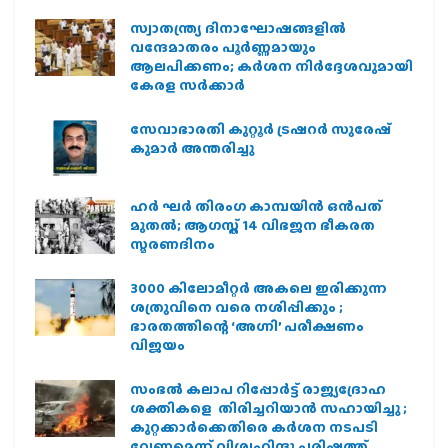
സ്വാതന്ത്ര്യ ദിനാഘോഷങ്ങളിൽ
വന്ദേമാതരം പൂർണ്ണമായും
ആലപിക്കണം; കർശന നിർദ്ദേശവുമായി
കേരള സർക്കാർ
സേവാഭാരതി കുറ്റൂർ ട്രഷറർ സുരേഷ്
കുമാർ അന്തരിച്ചു
ഹര്‍ ഘര്‍ തിരംഗ കാമ്പയിന്‍ ഒന്‍പത്
മുതല്‍; ആഗസ്ത് 14 വിഭജന ഭീകരത
സ്മരണദിനം
3000 കിലോമീറ്റർ അകലെ ഇരിക്കുന്ന
ശത്രുവിനെ വരെ നശിപ്പിക്കും ;
ഭാരതത്തിന്റെ ‘അഗ്നി’ പരീക്ഷണം
വിജയം
സംഭൽ കലാപ റിപ്പോർട്ട് രാജ്യദ്രോഹ
ശക്തികളെ തിരിച്ചറിയാൻ സഹായിച്ചു ;
കുറ്റക്കാർക്കെതിരെ കർശന നടപടി
വേണമെന്ന് വിശ്വഹിന്ദു പരിഷത്ത്