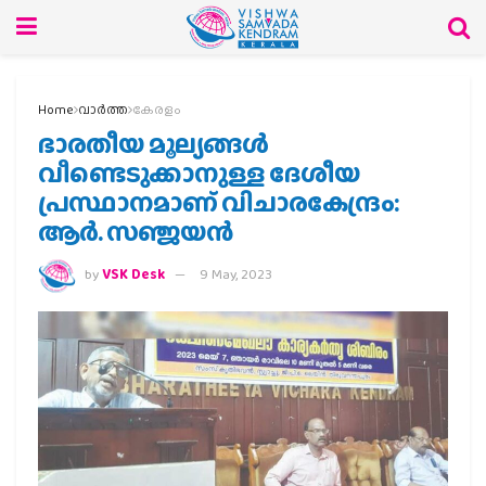
Home
വാര്‍ത്ത
കേരളം
ഭാരതീയ മൂല്യങ്ങള്‍
വീണ്ടെടുക്കാനുള്ള ദേശീയ
പ്രസ്ഥാനമാണ് വിചാരകേന്ദ്രം:
ആര്‍. സഞ്ജയന്‍
by
VSK Desk
9 May, 2023