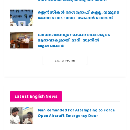
ജെന്‍സികള്‍ ദേശദ്രോഹികളല്ല, നമ്മുടെ
തന്നെ ഭാഗം : ഡോ. മോഹന്‍ ഭാഗവത്
വന്ദേമാതരവും സാധാരണക്കാരുടെ
മുദ്രാവാക്യമായി മാറി: സുനിൽ
ആംബേക്കർ
LOAD MORE
Latest English News
Man Remanded for Attempting to Force
Open Aircraft Emergency Door