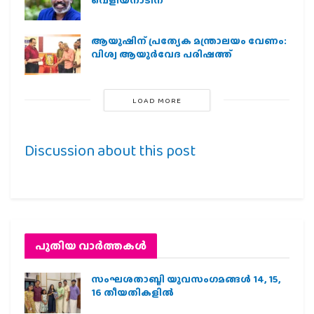
വെളിയനാടിന്
ആയുഷിന് പ്രത്യേക മന്ത്രാലയം വേണം:
വിശ്വ ആയുര്‍വേദ പരിഷത്ത്
LOAD MORE
Discussion about this post
പുതിയ വാര്‍ത്തകള്‍
സംഘശതാബ്ദി യുവസംഗമങ്ങള്‍ 14, 15,
16 തീയതികളില്‍