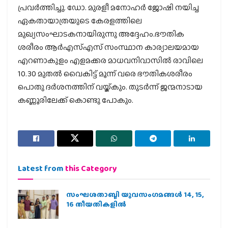
പ്രവര്‍ത്തിച്ചു. ഡോ. മുരളീ മനോഹര്‍ ജോഷി നയിച്ച
ഏകതായാത്രയുടെ കേരളത്തിലെ
മുഖ്യസംഘാടകനായിരുന്നു അദ്ദേഹം.ഭൗതിക
ശരീരം ആര്‍എസ്എസ് സംസ്ഥാന കാര്യാലയമായ
എറണാകുളം എളമക്കര മാധവനിവാസില്‍ രാവിലെ
10.30 മുതൽ വൈകിട്ട് മൂന്ന് വരെ ഭൗതികശരീരം
പൊതു ദർശനത്തിന് വയ്ക്കും. തുടർന്ന് ജന്മനാടായ
കണ്ണൂരിലേക്ക് കൊണ്ടു പോകും.
Latest from
this Category
സംഘശതാബ്ദി യുവസംഗമങ്ങള്‍ 14, 15,
16 തീയതികളില്‍