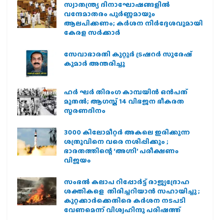
സ്വാതന്ത്ര്യ ദിനാഘോഷങ്ങളിൽ
വന്ദേമാതരം പൂർണ്ണമായും
ആലപിക്കണം; കർശന നിർദ്ദേശവുമായി
കേരള സർക്കാർ
സേവാഭാരതി കുറ്റൂർ ട്രഷറർ സുരേഷ്
കുമാർ അന്തരിച്ചു
ഹര്‍ ഘര്‍ തിരംഗ കാമ്പയിന്‍ ഒന്‍പത്
മുതല്‍; ആഗസ്ത് 14 വിഭജന ഭീകരത
സ്മരണദിനം
3000 കിലോമീറ്റർ അകലെ ഇരിക്കുന്ന
ശത്രുവിനെ വരെ നശിപ്പിക്കും ;
ഭാരതത്തിന്റെ ‘അഗ്നി’ പരീക്ഷണം
വിജയം
സംഭൽ കലാപ റിപ്പോർട്ട് രാജ്യദ്രോഹ
ശക്തികളെ തിരിച്ചറിയാൻ സഹായിച്ചു ;
കുറ്റക്കാർക്കെതിരെ കർശന നടപടി
വേണമെന്ന് വിശ്വഹിന്ദു പരിഷത്ത്