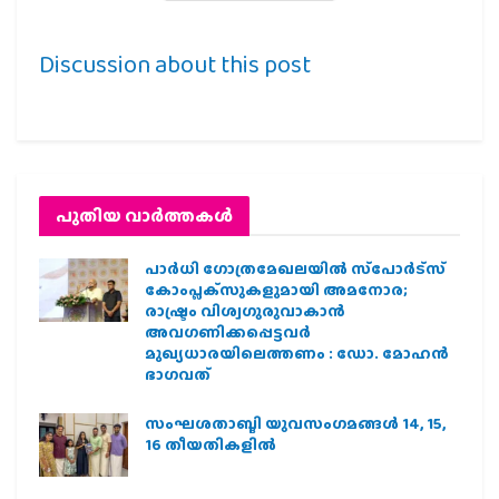
Discussion about this post
പുതിയ വാര്‍ത്തകള്‍
പാര്‍ധി ഗോത്രമേഖലയില്‍ സ്‌പോര്‍ട്‌സ്
കോംപ്ലക്‌സുകളുമായി അമനോര;
രാഷ്ട്രം വിശ്വഗുരുവാകാന്‍
അവഗണിക്കപ്പെട്ടവര്‍
മുഖ്യധാരയിലെത്തണം : ഡോ. മോഹന്‍
ഭാഗവത്
സംഘശതാബ്ദി യുവസംഗമങ്ങള്‍ 14, 15,
16 തീയതികളില്‍