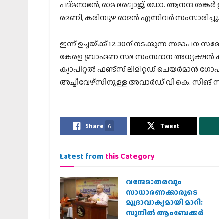
പദ്മനാഭന്‍, രാമ ഭരദ്വാജ്, ഡോ. ആനന്ദ ശങ്കര്
രമണി, കരിമ്പുഴ രാമന്‍ എന്നിവര്‍ സംസാരിച്ചു.
ഇന്ന് ഉച്ചയ്‌ക്ക് 12.30ന് നടക്കുന്ന സമാപന സമ
കേരള ബ്രാഹ്മണ സഭ സംസ്ഥാന അധ്യക്ഷന്‍ ക
ക്യാപിറ്റല്‍ ഫണ്ട്‌സ് ലിമിറ്റഡ് ചെയര്‍മാന്‍ 
അച്ചീവേഴ്‌സിനുള്ള അവാര്‍ഡ് വി.കെ. സിങ് സമ
Share
6
Tweet
Latest from
this Category
വന്ദേമാതരവും
സാധാരണക്കാരുടെ
മുദ്രാവാക്യമായി മാറി:
സുനിൽ ആംബേക്കർ