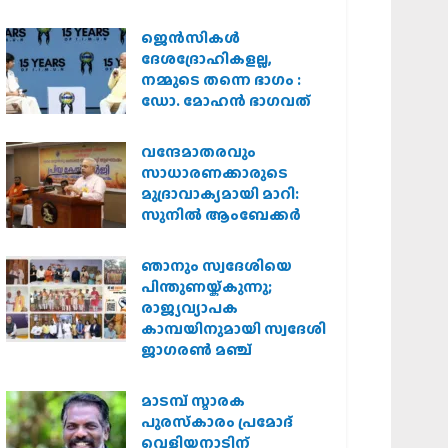
കർശന നടപടി
വേണമെന്ന് വിശ്വഹിന്ദു
ജെന്‍സികള്‍
പരിഷത്ത്
ദേശദ്രോഹികളല്ല,
നമ്മുടെ തന്നെ ഭാഗം :
ഡോ. മോഹന്‍ ഭാഗവത്
വന്ദേമാതരവും
സാധാരണക്കാരുടെ
മുദ്രാവാക്യമായി മാറി:
സുനിൽ ആംബേക്കർ
ഞാനും സ്വദേശിയെ
പിന്തുണയ്ക്കുന്നു;
രാജ്യവ്യാപക
കാമ്പയിനുമായി സ്വദേശി
ജാഗരണ്‍ മഞ്ച്
മാടമ്പ് സ്മാരക
പുരസ്‌കാരം പ്രമോദ്
വെളിയനാടിന്