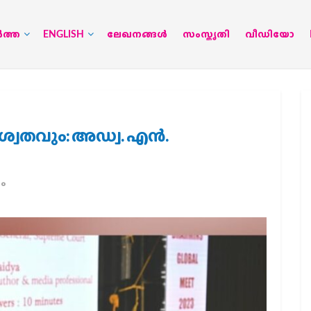
‍ത്ത
ENGLISH
ലേഖനങ്ങള്‍
സംസ്കൃതി
വീഡിയോ
വതവും: അഡ്വ. എന്‍.
ം