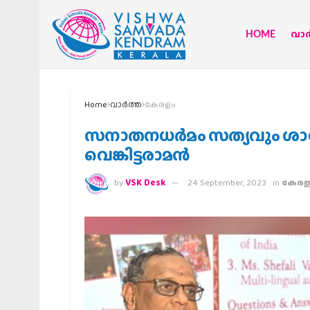
HOME
വാര്
Home
വാര്‍ത്ത
കേരളം
സനാതനധര്‍മം സത്യവും ശാശ്
വെങ്കിട്ടരാമന്‍
by
VSK Desk
24 September, 2023
in
കേരള