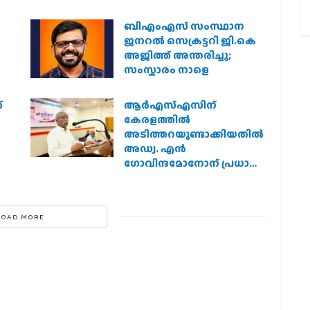
ബിഎംഎസ് സംസ്ഥാന
ജനറൽ സെക്രട്ടറി ജി.കെ
അജിത്ത് അന്തരിച്ചു;
സംസ്കാരം നാളെ
്
ആര്‍എസ്എസിന്
കേരളത്തില്‍
അടിത്തറയുണ്ടാക്കിയതില്‍
അഡ്വ. എന്‍
ഗോവിന്ദമോനോന് പ്രധാന
പങ്ക് :എ. ഗോപാലകൃഷ്ണന്‍
LOAD MORE