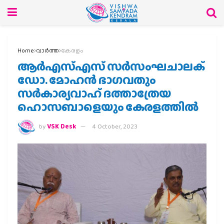
Home
വാര്‍ത്ത
കേരളം
ആര്‍എസ്എസ് സര്‍സംഘചാലക്
ഡോ. മോഹന്‍ ഭാഗവതും
സര്‍കാര്യവാഹ് ദത്താത്രേയ
ഹൊസബാളെയും കേരളത്തില്‍
by
VSK Desk
4 October, 2023