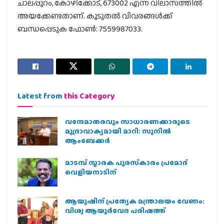
ചാലപ്പുറം, കോഴിക്കോട്, 673002 എന്ന വിലാസത്തിൽ
അയക്കേണ്ടതാണ്. കൂടുതൽ വിവരങ്ങൾക്ക്
ബന്ധപ്പെടുക ഫോൺ: 7559987033.
Latest from
this Category
വന്ദേമാതരവും സാധാരണക്കാരുടെ
മുദ്രാവാക്യമായി മാറി: സുനിൽ
ആംബേക്കർ
മാടമ്പ് സ്മാരക പുരസ്‌കാരം പ്രമോദ്
വെളിയനാടിന്
ആയുഷിന് പ്രത്യേക മന്ത്രാലയം വേണം:
വിശ്വ ആയുര്‍വേദ പരിഷത്ത്