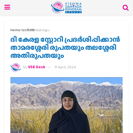
Home
വാര്‍ത്ത
കേരളം
ദി കേരള സ്റ്റോറി പ്രദർശിപ്പിക്കാൻ
താമരശ്ശേരി രൂപതയും തലശ്ശേരി
അതിരൂപതയും
by
VSK Desk
9 April, 2024