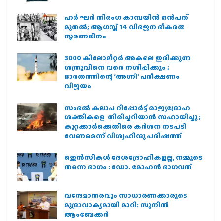
ഹര്‍ ഘര്‍ തിരംഗ കാമ്പയിന്‍ ഒന്‍പത്
മുതല്‍; ആഗസ്ത് 14 വിഭജന ഭീകരത
സ്മരണദിനം
3000 കിലോമീറ്റർ അകലെ ഇരിക്കുന്ന
ശത്രുവിനെ വരെ നശിപ്പിക്കും ;
ഭാരതത്തിന്റെ ‘അഗ്നി’ പരീക്ഷണം
വിജയം
സംഭൽ കലാപ റിപ്പോർട്ട് രാജ്യദ്രോഹ
ശക്തികളെ തിരിച്ചറിയാൻ സഹായിച്ചു ;
കുറ്റക്കാർക്കെതിരെ കർശന നടപടി
വേണമെന്ന് വിശ്വഹിന്ദു പരിഷത്ത്
ജെന്‍സികള്‍ ദേശദ്രോഹികളല്ല, നമ്മുടെ
തന്നെ ഭാഗം : ഡോ. മോഹന്‍ ഭാഗവത്
വന്ദേമാതരവും സാധാരണക്കാരുടെ
മുദ്രാവാക്യമായി മാറി: സുനിൽ
ആംബേക്കർ