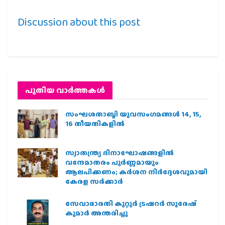
Discussion about this post
പുതിയ വാര്‍ത്തകള്‍
സംഘശതാബ്ദി യുവസംഗമങ്ങള്‍ 14, 15,
16 തീയതികളില്‍
സ്വാതന്ത്ര്യ ദിനാഘോഷങ്ങളിൽ
വന്ദേമാതരം പൂർണ്ണമായും
ആലപിക്കണം; കർശന നിർദ്ദേശവുമായി
കേരള സർക്കാർ
സേവാഭാരതി കുറ്റൂർ ട്രഷറർ സുരേഷ്
കുമാർ അന്തരിച്ചു