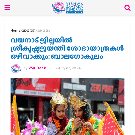
Home
വാര്‍ത്ത
കേരളം
വയനാട് ജില്ലയില്‍
ശ്രീകൃഷ്ണജയന്തി ശോഭായാത്രകള്‍
ഒഴിവാക്കും: ബാലഗോകുലം
by
VSK Desk
7 August, 2024