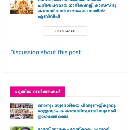
ചരിത്രപരമായ നാഴികക്കല്ല്; കാമ്പസ് ടു
കാമ്പസ് വന്ദേമാതരം കാമ്പയിന്‍:
എബിവിപി
LOAD MORE
Discussion about this post
പുതിയ വാര്‍ത്തകള്‍
ഞാനും സ്വദേശിയെ പിന്തുണയ്ക്കുന്നു;
രാജ്യവ്യാപക കാമ്പയിനുമായി സ്വദേശി
ജാഗരണ്‍ മഞ്ച്
മാടമ്പ് സ്മാരക പുരസ്‌കാരം പ്രമോദ്