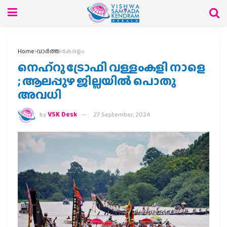
Home
വാര്‍ത്ത
കേരളം
നെഹ്‌റു ട്രോഫി വള്ളംകളി നാളെ
; ആലപ്പുഴ ജില്ലയില്‍ പൊതു
അവധി
by
VSK Desk
27 September, 2024