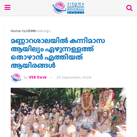
Home
വാര്‍ത്ത
കേരളം
മണ്ണാറശാലയില്‍ കന്നിമാസ
ആയില്യം എഴുന്നള്ളത്ത്
തൊഴാന്‍ എത്തിയത്
ആയിരങ്ങള്‍
by
VSK Desk
29 September, 2024