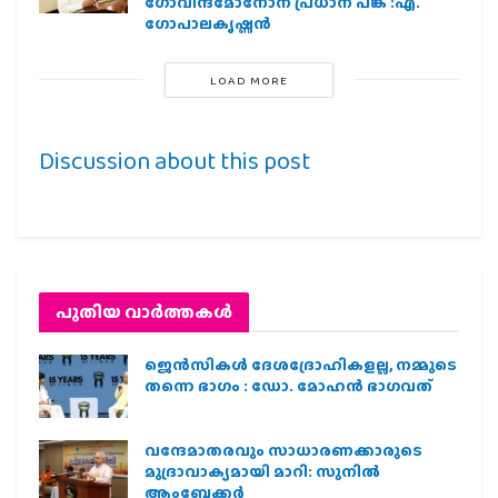
ഗോവിന്ദമോനോന് പ്രധാന പങ്ക് :എ.
ഗോപാലകൃഷ്ണന്‍
LOAD MORE
Discussion about this post
പുതിയ വാര്‍ത്തകള്‍
ജെന്‍സികള്‍ ദേശദ്രോഹികളല്ല, നമ്മുടെ
തന്നെ ഭാഗം : ഡോ. മോഹന്‍ ഭാഗവത്
വന്ദേമാതരവും സാധാരണക്കാരുടെ
മുദ്രാവാക്യമായി മാറി: സുനിൽ
ആംബേക്കർ