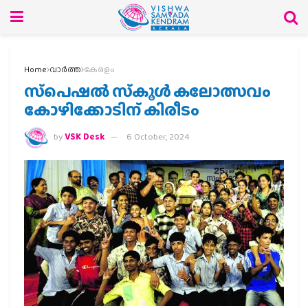
Home
വാര്‍ത്ത
കേരളം
സ്‌പെഷല്‍ സ്‌കൂള്‍ കലോത്സവം
കോഴിക്കോടിന് കിരീടം
by
VSK Desk
6 October, 2024