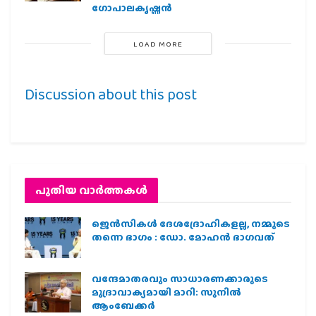
ഗോപാലകൃഷ്ണന്‍
LOAD MORE
Discussion about this post
പുതിയ വാര്‍ത്തകള്‍
ജെന്‍സികള്‍ ദേശദ്രോഹികളല്ല, നമ്മുടെ
തന്നെ ഭാഗം : ഡോ. മോഹന്‍ ഭാഗവത്
വന്ദേമാതരവും സാധാരണക്കാരുടെ
മുദ്രാവാക്യമായി മാറി: സുനിൽ
ആംബേക്കർ