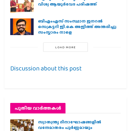
വിശ്വ ആയുര്‍വേദ പരിഷത്ത്
ബിഎംഎസ് സംസ്ഥാന ജനറൽ
സെക്രട്ടറി ജി.കെ അജിത്ത് അന്തരിച്ചു;
സംസ്കാരം നാളെ
LOAD MORE
Discussion about this post
പുതിയ വാര്‍ത്തകള്‍
സ്വാതന്ത്ര്യ ദിനാഘോഷങ്ങളിൽ
വന്ദേമാതരം പൂർണ്ണമായും