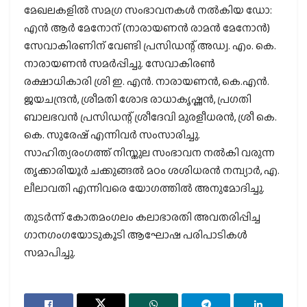
മേഖലകളിൽ സമഗ്ര സംഭാവനകൾ നൽകിയ ഡോ:
എൻ ആർ മേനോന് (നാരായണൻ രാമൻ മേനോൻ)
സേവാകിരണിന് വേണ്ടി പ്രസിഡന്റ് അഡ്വ. എം. കെ.
നാരായണൻ സമർപ്പിച്ചു. സേവാകിരൺ
രക്ഷാധികാരി ശ്രി ഇ. എൻ. നാരായണൻ, കെ.എൻ.
ജയചന്ദ്രൻ, ശ്രീമതി ശോഭ രാധാകൃഷ്ണൻ, പ്രഗതി
ബാലഭവൻ പ്രസിഡന്റ് ശ്രീദേവി മുരളീധരൻ, ശ്രീ കെ.
കെ. സുരേഷ് എന്നിവർ സംസാരിച്ചു.
സാഹിത്യരംഗത്ത് നിസ്തുല സംഭാവന നൽകി വരുന്ന
തൃക്കാരിയൂർ ചക്കുങ്ങൽ മഠം ശശിധരൻ നമ്പ്യാർ, എ.
ലീലാവതി എന്നിവരെ യോഗത്തിൽ അനുമോദിച്ചു.
തുടർന്ന് കോതമംഗലം കലാഭാരതി അവതരിപ്പിച്ച
ഗാനഗംഗയോടുകൂടി ആഘോഷ പരിപാടികൾ
സമാപിച്ചു.