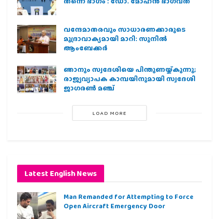
തന്നെ ഭാഗം : ഡോ. മോഹന്‍ ഭാഗവത്
വന്ദേമാതരവും സാധാരണക്കാരുടെ
മുദ്രാവാക്യമായി മാറി: സുനിൽ
ആംബേക്കർ
ഞാനും സ്വദേശിയെ പിന്തുണയ്ക്കുന്നു;
രാജ്യവ്യാപക കാമ്പയിനുമായി സ്വദേശി
ജാഗരണ്‍ മഞ്ച്
LOAD MORE
Latest English News
Man Remanded for Attempting to Force
Open Aircraft Emergency Door