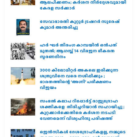
ആലപിക്കണം; കർശന നിർദ്ദേശവുമായി
കേരള സർക്കാർ
സേവാഭാരതി കുറ്റൂർ ട്രഷറർ സുരേഷ്
കുമാർ അന്തരിച്ചു
ഹര്‍ ഘര്‍ തിരംഗ കാമ്പയിന്‍ ഒന്‍പത്
മുതല്‍; ആഗസ്ത് 14 വിഭജന ഭീകരത
സ്മരണദിനം
3000 കിലോമീറ്റർ അകലെ ഇരിക്കുന്ന
ശത്രുവിനെ വരെ നശിപ്പിക്കും ;
ഭാരതത്തിന്റെ ‘അഗ്നി’ പരീക്ഷണം
വിജയം
സംഭൽ കലാപ റിപ്പോർട്ട് രാജ്യദ്രോഹ
ശക്തികളെ തിരിച്ചറിയാൻ സഹായിച്ചു ;
കുറ്റക്കാർക്കെതിരെ കർശന നടപടി
വേണമെന്ന് വിശ്വഹിന്ദു പരിഷത്ത്
ജെന്‍സികള്‍ ദേശദ്രോഹികളല്ല, നമ്മുടെ