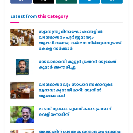
Latest from
this Category
സ്വാതന്ത്ര്യ ദിനാഘോഷങ്ങളിൽ
വന്ദേമാതരം പൂർണ്ണമായും
ആലപിക്കണം; കർശന നിർദ്ദേശവുമായി
കേരള സർക്കാർ
സേവാഭാരതി കുറ്റൂർ ട്രഷറർ സുരേഷ്
കുമാർ അന്തരിച്ചു
വന്ദേമാതരവും സാധാരണക്കാരുടെ
മുദ്രാവാക്യമായി മാറി: സുനിൽ
ആംബേക്കർ
മാടമ്പ് സ്മാരക പുരസ്‌കാരം പ്രമോദ്
വെളിയനാടിന്
ആയുഷിന് പ്രത്യേക മന്ത്രാലയം വേണം: