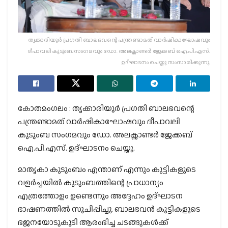
തൃക്കാരിയൂർ പ്രഗതി ബാലഭവന്റെ പന്ത്രണ്ടാമത് വാർഷികാഘോഷവും
ദീപാവലി കുടുംബസംഗമവും ഡോ. അലക്സാണ്ടർ ജേക്കബ് ഐ.പി.എസ്.
ഉദ്ഘാടനം ചെയ്തു സംസാരിക്കുന്നു.
കോതമംഗലം : തൃക്കാരിയൂർ പ്രഗതി ബാലഭവന്റെ
പന്ത്രണ്ടാമത് വാർഷികാഘോഷവും ദീപാവലി
കുടുംബ സംഗമവും ഡോ. അലക്സാണ്ടർ ജേക്കബ്
ഐ.പി.എസ്. ഉദ്ഘാടനം ചെയ്തു.
മാതൃകാ കുടുംബം എന്താണ് എന്നും കുട്ടികളുടെ
വളർച്ചയിൽ കുടുംബത്തിന്റെ പ്രാധാന്യം
എത്രത്തോളം ഉണ്ടെന്നും അദ്ദേഹം ഉദ്ഘാടന
ഭാഷണത്തിൽ സൂചിപ്പിച്ചു. ബാലഭവൻ കുട്ടികളുടെ
ഭജനയോടുകൂടി ആരംഭിച്ച ചടങ്ങുകൾക്ക്