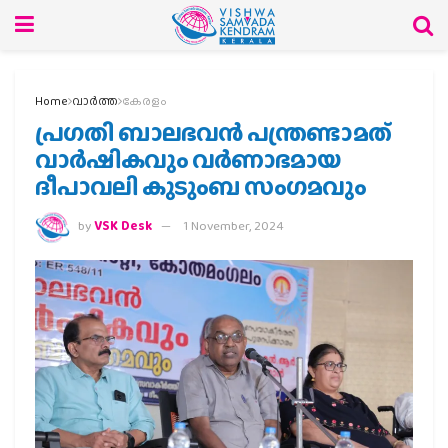
Home
വാര്‍ത്ത
കേരളം
പ്രഗതി ബാലഭവൻ പന്ത്രണ്ടാമത്
വാർഷികവും വർണാഭമായ
ദീപാവലി കുടുംബ സംഗമവും
by
VSK Desk
1 November, 2024