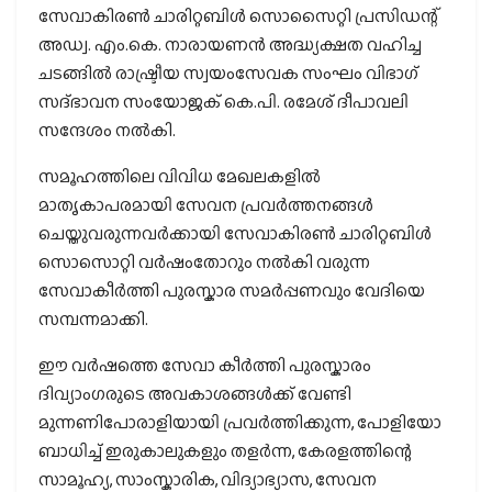
സേവാകിരൺ ചാരിറ്റബിൾ സൊസൈറ്റി പ്രസിഡന്റ്
അഡ്വ. എം.കെ. നാരായണൻ അദ്ധ്യക്ഷത വഹിച്ച
ചടങ്ങിൽ രാഷ്ട്രീയ സ്വയംസേവക സംഘം വിഭാഗ്
സദ്ഭാവന സംയോജക് കെ.പി. രമേശ് ദീപാവലി
സന്ദേശം നൽകി.
സമൂഹത്തിലെ വിവിധ മേഖലകളിൽ
മാതൃകാപരമായി സേവന പ്രവർത്തനങ്ങൾ
ചെയ്തുവരുന്നവർക്കായി സേവാകിരൺ ചാരിറ്റബിൾ
സൊസൊറ്റി വർഷംതോറും നൽകി വരുന്ന
സേവാകീർത്തി പുരസ്കാര സമർപ്പണവും വേദിയെ
സമ്പന്നമാക്കി.
ഈ വർഷത്തെ സേവാ കീർത്തി പുരസ്കാരം
ദിവ്യാംഗരുടെ അവകാശങ്ങൾക്ക് വേണ്ടി
മുന്നണിപോരാളിയായി പ്രവർത്തിക്കുന്ന, പോളിയോ
ബാധിച്ച് ഇരുകാലുകളും തളർന്ന, കേരളത്തിന്റെ
സാമൂഹ്യ, സാംസ്കാരിക, വിദ്യാഭ്യാസ, സേവന